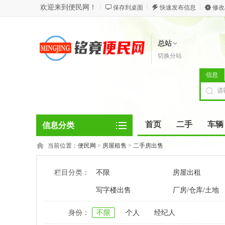
欢迎来到便民网！
保存到桌面
快速发布信息
修改
总站
切换分站
信息
首页
二手
车辆
信息分类
当前位置：
便民网
>
房屋租售
>
二手房出售
栏目分类：
不限
房屋出租
写字楼出售
厂房/仓库/土地
身份：
不限
个人
经纪人