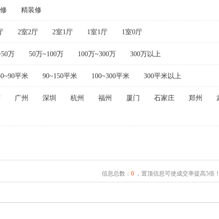
修
精装修
厅
2室2厅
2室1厅
1室1厅
1室0厅
~50万
50万~100万
100万~300万
300万以上
50~90平米
90~150平米
100~300平米
300平米以上
庆
广州
深圳
杭州
福州
厦门
石家庄
郑州
信息总数：
0
，置顶信息可使成交率提高5倍