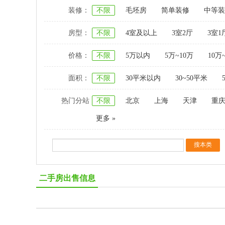
装修：
不限
毛坯房
简单装修
中等装
房型：
不限
4室及以上
3室2厅
3室1
价格：
不限
5万以内
5万~10万
10万
面积：
不限
30平米以内
30~50平米
热门分站
不限
北京
上海
天津
重
更多 »
二手房出售信息