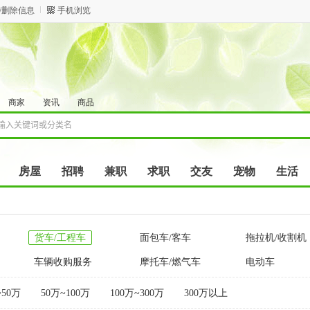
/删除信息
手机浏览
商家
资讯
商品
房屋
招聘
兼职
求职
交友
宠物
生活
货车/工程车
面包车/客车
拖拉机/收割机
车辆收购服务
摩托车/燃气车
电动车
~50万
50万~100万
100万~300万
300万以上