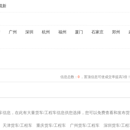
成新
庆
广州
深圳
杭州
福州
厦门
石家庄
郑州
信息总数：
0
，置顶信息可使成交率提高5倍
程车信息，在此有大量货车/工程车信息供您选择，您可以免费查看和发布货
天津货车/工程车
重庆货车/工程车
广州货车/工程车
深圳货车/工程