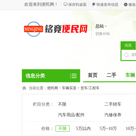
欢迎来到便民网！
保存到桌面
快速发布信息
修改
总站
切换分站
信息
首页
二手
车辆
信息分类
当前位置：
便民网
>
车辆买卖
>
货车/工程车
栏目分类：
不限
二手轿车
汽车用品/配件
汽修保养
价格：
不限
5万以内
5万~10万
10万