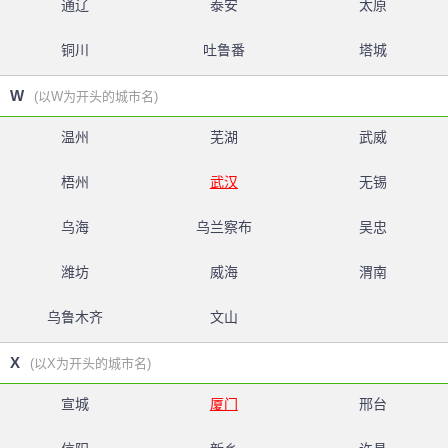
通辽
泰安
太原
铜川
吐鲁番
塔城
W
(以W为开头的城市名)
温州
芜湖
武威
梧州
武汉
无锡
乌海
乌兰察布
吴忠
潍坊
威海
渭南
乌鲁木齐
文山
X
(以X为开头的城市名)
宣城
厦门
邢台