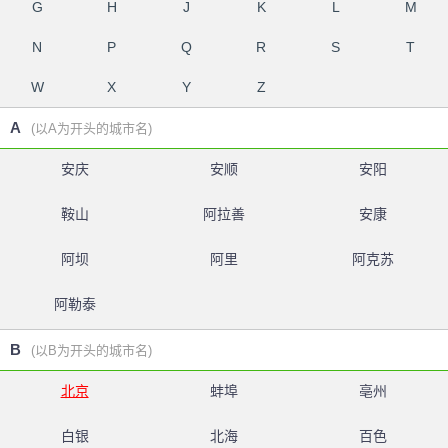
G
H
J
K
L
M
N
P
Q
R
S
T
W
X
Y
Z
A
(以A为开头的城市名)
安庆
安顺
安阳
鞍山
阿拉善
安康
阿坝
阿里
阿克苏
阿勒泰
B
(以B为开头的城市名)
北京
蚌埠
亳州
白银
北海
百色