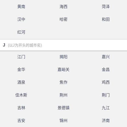
黄南
海西
菏泽
汉中
哈密
和田
红河
J
(以J为开头的城市名)
江门
揭阳
嘉兴
金华
嘉峪关
金昌
酒泉
焦作
鸡西
佳木斯
荆州
荆门
吉林
景德镇
九江
吉安
锦州
济南