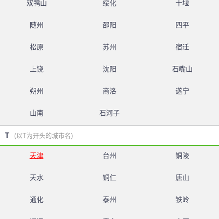
双鸭山
绥化
十堰
随州
邵阳
四平
松原
苏州
宿迁
上饶
沈阳
石嘴山
朔州
商洛
遂宁
山南
石河子
T
(以T为开头的城市名)
天津
台州
铜陵
天水
铜仁
唐山
通化
泰州
铁岭