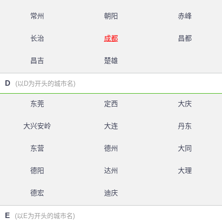
常州
朝阳
赤峰
长治
成都
昌都
昌吉
楚雄
D
(以D为开头的城市名)
东莞
定西
大庆
大兴安岭
大连
丹东
东营
德州
大同
德阳
达州
大理
德宏
迪庆
E
(以E为开头的城市名)