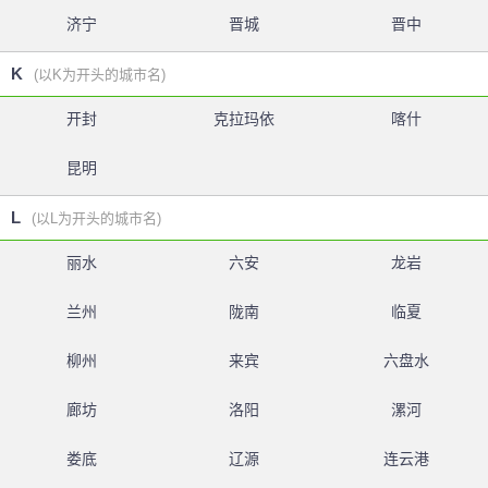
济宁
晋城
晋中
K
(以K为开头的城市名)
开封
克拉玛依
喀什
昆明
L
(以L为开头的城市名)
丽水
六安
龙岩
兰州
陇南
临夏
柳州
来宾
六盘水
廊坊
洛阳
漯河
娄底
辽源
连云港