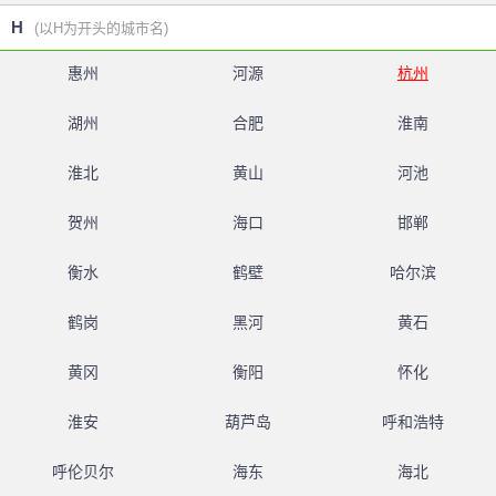
H
(以H为开头的城市名)
惠州
河源
杭州
湖州
合肥
淮南
淮北
黄山
河池
贺州
海口
邯郸
衡水
鹤壁
哈尔滨
鹤岗
黑河
黄石
黄冈
衡阳
怀化
淮安
葫芦岛
呼和浩特
呼伦贝尔
海东
海北