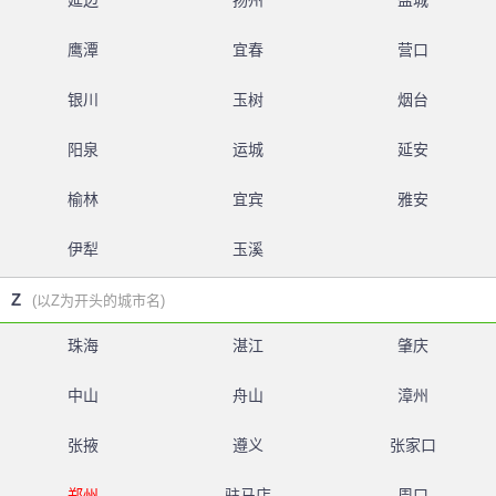
延边
扬州
盐城
鹰潭
宜春
营口
银川
玉树
烟台
阳泉
运城
延安
榆林
宜宾
雅安
伊犁
玉溪
Z
(以Z为开头的城市名)
珠海
湛江
肇庆
中山
舟山
漳州
张掖
遵义
张家口
郑州
驻马店
周口