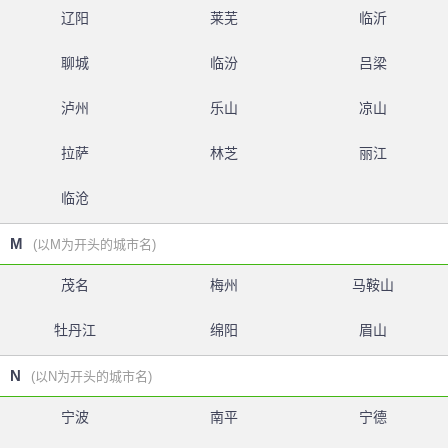
辽阳
莱芜
临沂
聊城
临汾
吕梁
泸州
乐山
凉山
拉萨
林芝
丽江
临沧
M
(以M为开头的城市名)
茂名
梅州
马鞍山
牡丹江
绵阳
眉山
N
(以N为开头的城市名)
宁波
南平
宁德