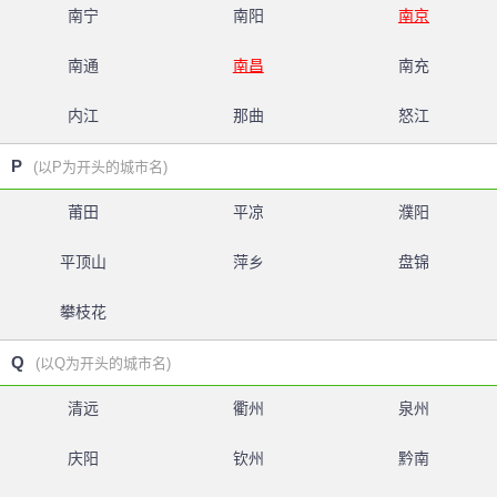
南宁
南阳
南京
南通
南昌
南充
内江
那曲
怒江
P
(以P为开头的城市名)
莆田
平凉
濮阳
平顶山
萍乡
盘锦
攀枝花
Q
(以Q为开头的城市名)
清远
衢州
泉州
庆阳
钦州
黔南