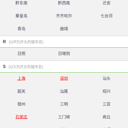
黔东南
黔西南
迁安
秦皇岛
齐齐哈尔
七台河
青岛
曲靖
R
(以R为开头的城市名)
日照
日喀则
S
(以S为开头的城市名)
上海
深圳
汕头
韶关
汕尾
绍兴
宿州
三明
三亚
石家庄
三门峡
商丘