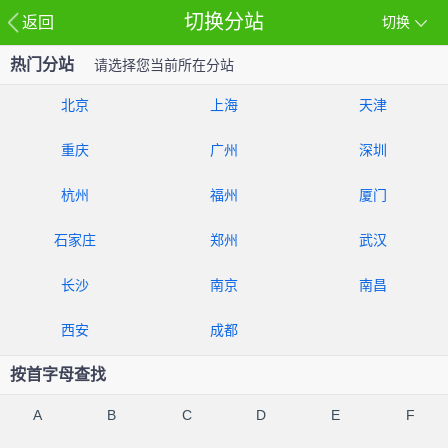
切换分站
返回
切换
热门分站
请选择您当前所在分站
北京
上海
天津
重庆
广州
深圳
杭州
福州
厦门
石家庄
郑州
武汉
长沙
南京
南昌
西安
成都
按首字母查找
A
B
C
D
E
F