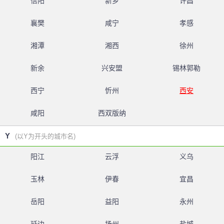
信阳
新乡
许昌
襄樊
咸宁
孝感
湘潭
湘西
徐州
新余
兴安盟
锡林郭勒
西宁
忻州
西安
咸阳
西双版纳
Y
(以Y为开头的城市名)
阳江
云浮
义乌
玉林
伊春
宜昌
岳阳
益阳
永州