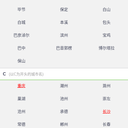
毕节
保定
白山
白城
本溪
包头
巴彦淖尔
滨州
宝鸡
巴中
巴音郭楞
博尔塔拉
保山
C
(以C为开头的城市名)
重庆
潮州
滁州
巢湖
池州
崇左
沧州
承德
长沙
常德
郴州
长春