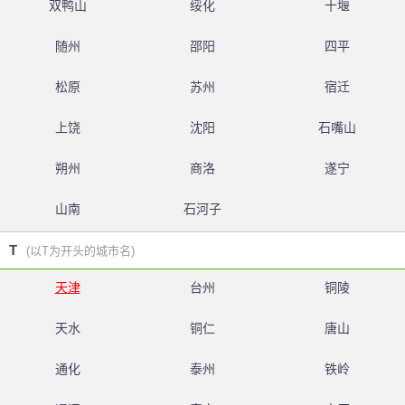
双鸭山
绥化
十堰
随州
邵阳
四平
松原
苏州
宿迁
上饶
沈阳
石嘴山
朔州
商洛
遂宁
山南
石河子
T
(以T为开头的城市名)
天津
台州
铜陵
天水
铜仁
唐山
通化
泰州
铁岭