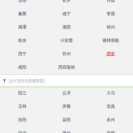
信阳
新乡
许昌
襄樊
咸宁
孝感
湘潭
湘西
徐州
新余
兴安盟
锡林郭勒
西宁
忻州
西安
咸阳
西双版纳
Y
(以Y为开头的城市名)
阳江
云浮
义乌
玉林
伊春
宜昌
岳阳
益阳
永州