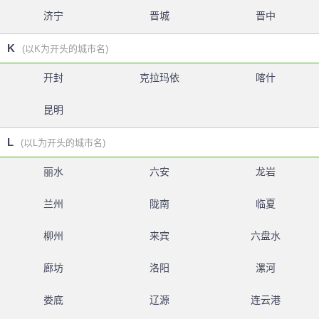
济宁
晋城
晋中
K
(以K为开头的城市名)
开封
克拉玛依
喀什
昆明
L
(以L为开头的城市名)
丽水
六安
龙岩
兰州
陇南
临夏
柳州
来宾
六盘水
廊坊
洛阳
漯河
娄底
辽源
连云港