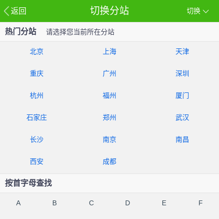
切换分站
返回
切换
热门分站
请选择您当前所在分站
北京
上海
天津
重庆
广州
深圳
杭州
福州
厦门
石家庄
郑州
武汉
长沙
南京
南昌
西安
成都
按首字母查找
A
B
C
D
E
F