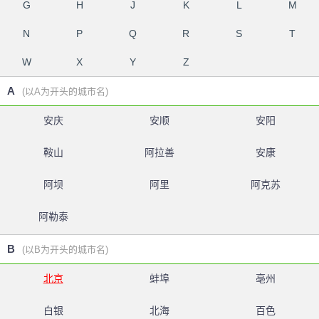
G
H
J
K
L
M
N
P
Q
R
S
T
W
X
Y
Z
A
(以A为开头的城市名)
安庆
安顺
安阳
鞍山
阿拉善
安康
阿坝
阿里
阿克苏
阿勒泰
B
(以B为开头的城市名)
北京
蚌埠
亳州
白银
北海
百色