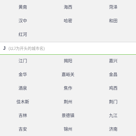
黄南
海西
菏泽
汉中
哈密
和田
红河
J
(以J为开头的城市名)
江门
揭阳
嘉兴
金华
嘉峪关
金昌
酒泉
焦作
鸡西
佳木斯
荆州
荆门
吉林
景德镇
九江
吉安
锦州
济南