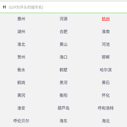
H
(以H为开头的城市名)
惠州
河源
杭州
湖州
合肥
淮南
淮北
黄山
河池
贺州
海口
邯郸
衡水
鹤壁
哈尔滨
鹤岗
黑河
黄石
黄冈
衡阳
怀化
淮安
葫芦岛
呼和浩特
呼伦贝尔
海东
海北