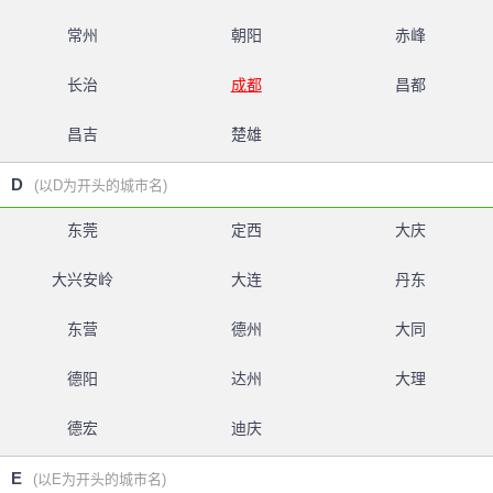
常州
朝阳
赤峰
长治
成都
昌都
昌吉
楚雄
D
(以D为开头的城市名)
东莞
定西
大庆
大兴安岭
大连
丹东
东营
德州
大同
德阳
达州
大理
德宏
迪庆
E
(以E为开头的城市名)