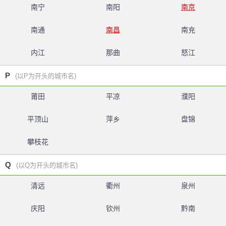
南宁
南阳
南京
南通
南昌
南充
内江
那曲
怒江
P
(以P为开头的城市名)
莆田
平凉
濮阳
平顶山
萍乡
盘锦
攀枝花
Q
(以Q为开头的城市名)
清远
衢州
泉州
庆阳
钦州
黔南