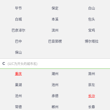
毕节
保定
白山
白城
本溪
包头
巴彦淖尔
滨州
宝鸡
巴中
巴音郭楞
博尔塔拉
保山
C
(以C为开头的城市名)
重庆
潮州
滁州
巢湖
池州
崇左
沧州
承德
长沙
常德
郴州
长春