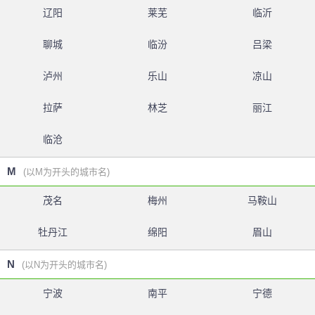
辽阳
莱芜
临沂
聊城
临汾
吕梁
泸州
乐山
凉山
拉萨
林芝
丽江
临沧
M
(以M为开头的城市名)
茂名
梅州
马鞍山
牡丹江
绵阳
眉山
N
(以N为开头的城市名)
宁波
南平
宁德