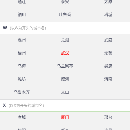
通辽
泰安
太原
铜川
吐鲁番
塔城
W
(以W为开头的城市名)
温州
芜湖
武威
梧州
武汉
无锡
乌海
乌兰察布
吴忠
潍坊
威海
渭南
乌鲁木齐
文山
X
(以X为开头的城市名)
宣城
厦门
邢台