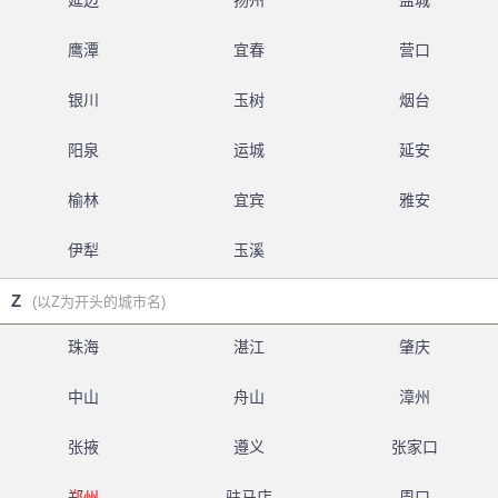
延边
扬州
盐城
鹰潭
宜春
营口
银川
玉树
烟台
阳泉
运城
延安
榆林
宜宾
雅安
伊犁
玉溪
Z
(以Z为开头的城市名)
珠海
湛江
肇庆
中山
舟山
漳州
张掖
遵义
张家口
郑州
驻马店
周口