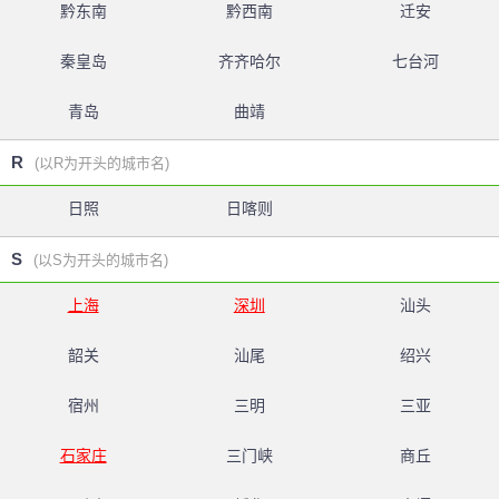
黔东南
黔西南
迁安
秦皇岛
齐齐哈尔
七台河
青岛
曲靖
R
(以R为开头的城市名)
日照
日喀则
S
(以S为开头的城市名)
上海
深圳
汕头
韶关
汕尾
绍兴
宿州
三明
三亚
石家庄
三门峡
商丘