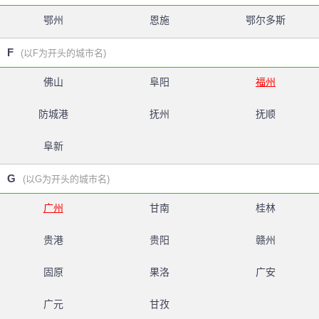
鄂州
恩施
鄂尔多斯
F
(以F为开头的城市名)
佛山
阜阳
福州
防城港
抚州
抚顺
阜新
G
(以G为开头的城市名)
广州
甘南
桂林
贵港
贵阳
赣州
固原
果洛
广安
广元
甘孜