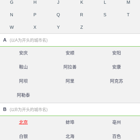
G
H
J
K
L
M
N
P
Q
R
S
T
W
X
Y
Z
A
(以A为开头的城市名)
安庆
安顺
安阳
鞍山
阿拉善
安康
阿坝
阿里
阿克苏
阿勒泰
B
(以B为开头的城市名)
北京
蚌埠
亳州
白银
北海
百色