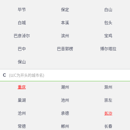
毕节
保定
白山
白城
本溪
包头
巴彦淖尔
滨州
宝鸡
巴中
巴音郭楞
博尔塔拉
保山
C
(以C为开头的城市名)
重庆
潮州
滁州
巢湖
池州
崇左
沧州
承德
长沙
常德
郴州
长春