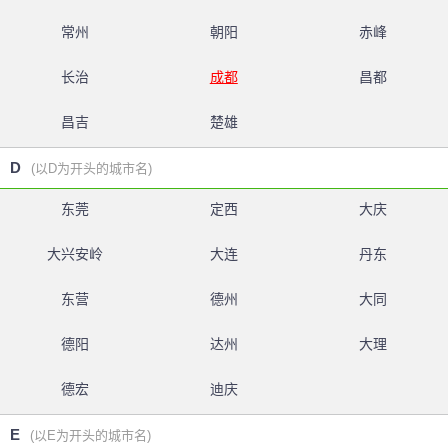
常州
朝阳
赤峰
长治
成都
昌都
昌吉
楚雄
D
(以D为开头的城市名)
东莞
定西
大庆
大兴安岭
大连
丹东
东营
德州
大同
德阳
达州
大理
德宏
迪庆
E
(以E为开头的城市名)