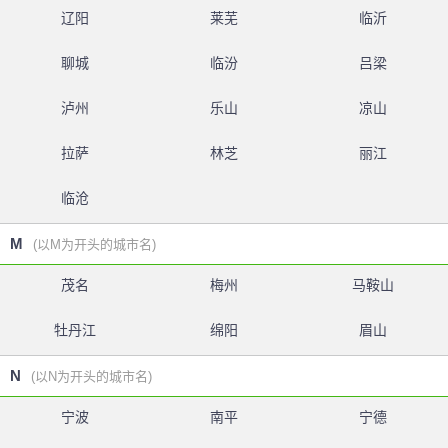
辽阳
莱芜
临沂
聊城
临汾
吕梁
泸州
乐山
凉山
拉萨
林芝
丽江
临沧
M
(以M为开头的城市名)
茂名
梅州
马鞍山
牡丹江
绵阳
眉山
N
(以N为开头的城市名)
宁波
南平
宁德