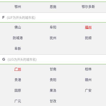
鄂州
恩施
鄂尔多斯
F
(以F为开头的城市名)
佛山
阜阳
福州
防城港
抚州
抚顺
阜新
G
(以G为开头的城市名)
广州
甘南
桂林
贵港
贵阳
赣州
固原
果洛
广安
广元
甘孜