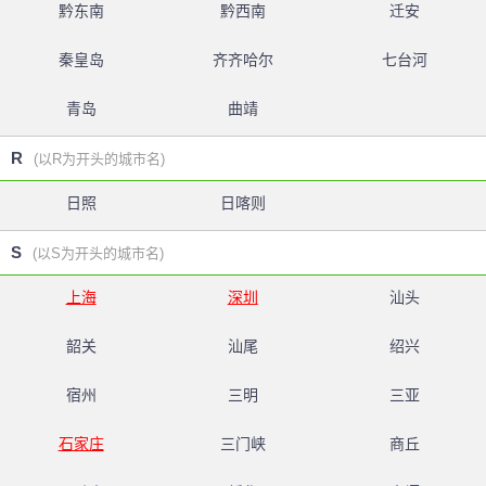
黔东南
黔西南
迁安
秦皇岛
齐齐哈尔
七台河
青岛
曲靖
R
(以R为开头的城市名)
日照
日喀则
S
(以S为开头的城市名)
上海
深圳
汕头
韶关
汕尾
绍兴
宿州
三明
三亚
石家庄
三门峡
商丘