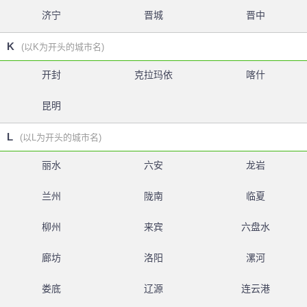
济宁
晋城
晋中
K
(以K为开头的城市名)
开封
克拉玛依
喀什
昆明
L
(以L为开头的城市名)
丽水
六安
龙岩
兰州
陇南
临夏
柳州
来宾
六盘水
廊坊
洛阳
漯河
娄底
辽源
连云港