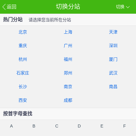
切换分站
返回
切换
热门分站
请选择您当前所在分站
北京
上海
天津
重庆
广州
深圳
杭州
福州
厦门
石家庄
郑州
武汉
长沙
南京
南昌
西安
成都
按首字母查找
A
B
C
D
E
F