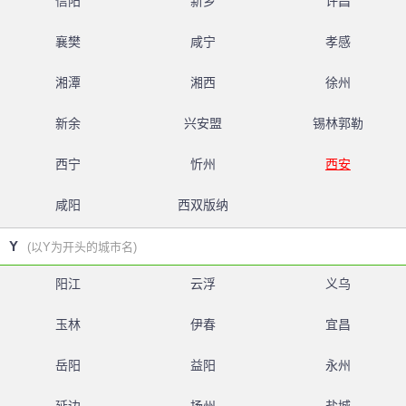
信阳
新乡
许昌
襄樊
咸宁
孝感
湘潭
湘西
徐州
新余
兴安盟
锡林郭勒
西宁
忻州
西安
咸阳
西双版纳
Y
(以Y为开头的城市名)
阳江
云浮
义乌
玉林
伊春
宜昌
岳阳
益阳
永州