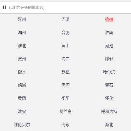
H
(以H为开头的城市名)
惠州
河源
杭州
湖州
合肥
淮南
淮北
黄山
河池
贺州
海口
邯郸
衡水
鹤壁
哈尔滨
鹤岗
黑河
黄石
黄冈
衡阳
怀化
淮安
葫芦岛
呼和浩特
呼伦贝尔
海东
海北