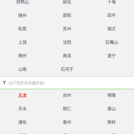
双鸭山
绥化
十堰
随州
邵阳
四平
松原
苏州
宿迁
上饶
沈阳
石嘴山
朔州
商洛
遂宁
山南
石河子
T
(以T为开头的城市名)
天津
台州
铜陵
天水
铜仁
唐山
通化
泰州
铁岭