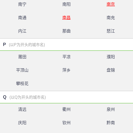
南宁
南阳
南京
南通
南昌
南充
内江
那曲
怒江
P
(以P为开头的城市名)
莆田
平凉
濮阳
平顶山
萍乡
盘锦
攀枝花
Q
(以Q为开头的城市名)
清远
衢州
泉州
庆阳
钦州
黔南