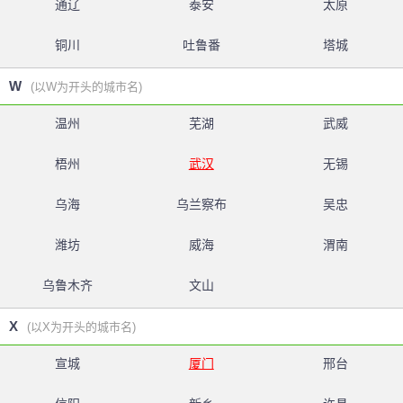
通辽
泰安
太原
铜川
吐鲁番
塔城
W
(以W为开头的城市名)
温州
芜湖
武威
梧州
武汉
无锡
乌海
乌兰察布
吴忠
潍坊
威海
渭南
乌鲁木齐
文山
X
(以X为开头的城市名)
宣城
厦门
邢台