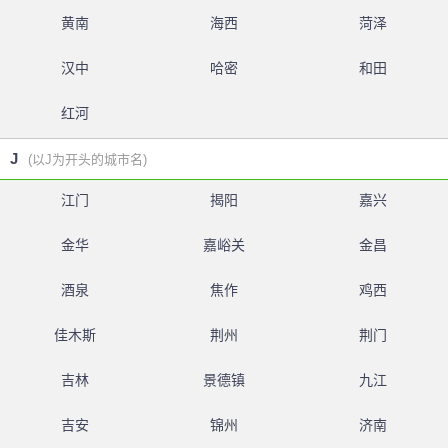
黄南
海西
菏泽
汉中
哈密
和田
红河
J
(以J为开头的城市名)
江门
揭阳
嘉兴
金华
嘉峪关
金昌
酒泉
焦作
鸡西
佳木斯
荆州
荆门
吉林
景德镇
九江
吉安
锦州
济南