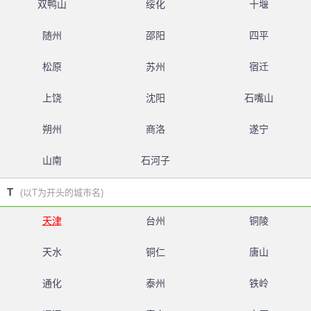
双鸭山
绥化
十堰
随州
邵阳
四平
松原
苏州
宿迁
上饶
沈阳
石嘴山
朔州
商洛
遂宁
山南
石河子
T
(以T为开头的城市名)
天津
台州
铜陵
天水
铜仁
唐山
通化
泰州
铁岭