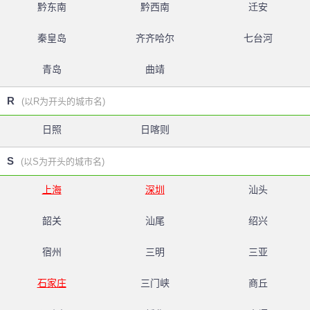
黔东南
黔西南
迁安
秦皇岛
齐齐哈尔
七台河
青岛
曲靖
R
(以R为开头的城市名)
日照
日喀则
S
(以S为开头的城市名)
上海
深圳
汕头
韶关
汕尾
绍兴
宿州
三明
三亚
石家庄
三门峡
商丘