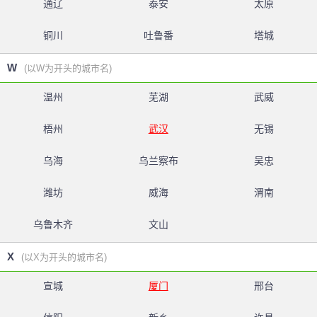
通辽
泰安
太原
铜川
吐鲁番
塔城
W
(以W为开头的城市名)
温州
芜湖
武威
梧州
武汉
无锡
乌海
乌兰察布
吴忠
潍坊
威海
渭南
乌鲁木齐
文山
X
(以X为开头的城市名)
宣城
厦门
邢台