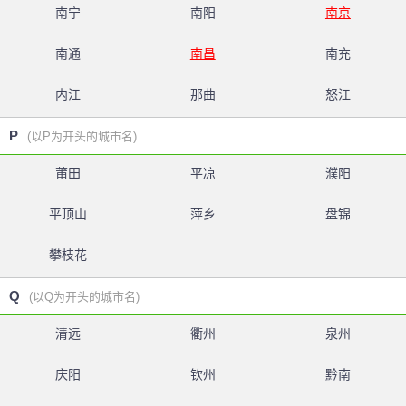
南宁
南阳
南京
南通
南昌
南充
内江
那曲
怒江
P
(以P为开头的城市名)
莆田
平凉
濮阳
平顶山
萍乡
盘锦
攀枝花
Q
(以Q为开头的城市名)
清远
衢州
泉州
庆阳
钦州
黔南