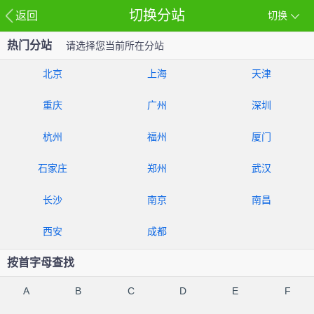
切换分站
返回
切换
热门分站
请选择您当前所在分站
北京
上海
天津
重庆
广州
深圳
杭州
福州
厦门
石家庄
郑州
武汉
长沙
南京
南昌
西安
成都
按首字母查找
A
B
C
D
E
F