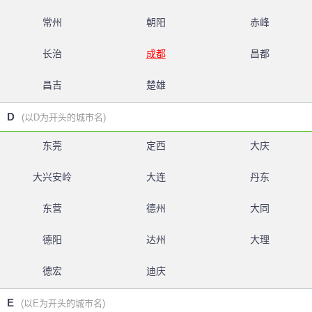
常州
朝阳
赤峰
长治
成都
昌都
昌吉
楚雄
D
(以D为开头的城市名)
东莞
定西
大庆
大兴安岭
大连
丹东
东营
德州
大同
德阳
达州
大理
德宏
迪庆
E
(以E为开头的城市名)