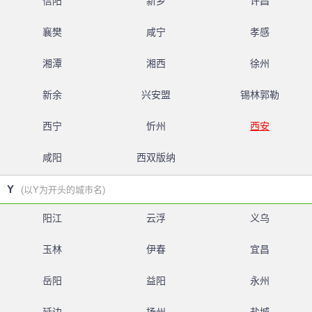
信阳
新乡
许昌
襄樊
咸宁
孝感
湘潭
湘西
徐州
新余
兴安盟
锡林郭勒
西宁
忻州
西安
咸阳
西双版纳
Y
(以Y为开头的城市名)
阳江
云浮
义乌
玉林
伊春
宜昌
岳阳
益阳
永州