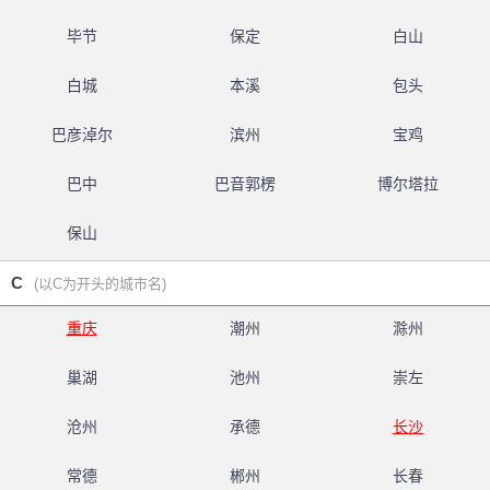
毕节
保定
白山
白城
本溪
包头
巴彦淖尔
滨州
宝鸡
巴中
巴音郭楞
博尔塔拉
保山
C
(以C为开头的城市名)
重庆
潮州
滁州
巢湖
池州
崇左
沧州
承德
长沙
常德
郴州
长春