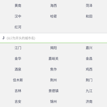
黄南
海西
菏泽
汉中
哈密
和田
红河
J
(以J为开头的城市名)
江门
揭阳
嘉兴
金华
嘉峪关
金昌
酒泉
焦作
鸡西
佳木斯
荆州
荆门
吉林
景德镇
九江
吉安
锦州
济南