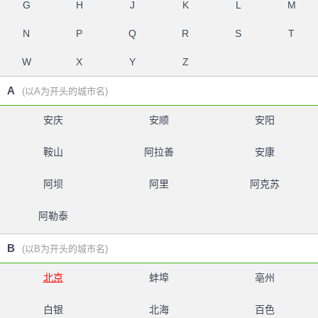
G
H
J
K
L
M
N
P
Q
R
S
T
W
X
Y
Z
A
(以A为开头的城市名)
安庆
安顺
安阳
鞍山
阿拉善
安康
阿坝
阿里
阿克苏
阿勒泰
B
(以B为开头的城市名)
北京
蚌埠
亳州
白银
北海
百色