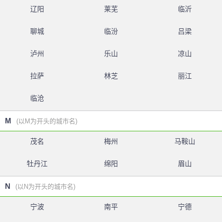
辽阳
莱芜
临沂
聊城
临汾
吕梁
泸州
乐山
凉山
拉萨
林芝
丽江
临沧
M
(以M为开头的城市名)
茂名
梅州
马鞍山
牡丹江
绵阳
眉山
N
(以N为开头的城市名)
宁波
南平
宁德