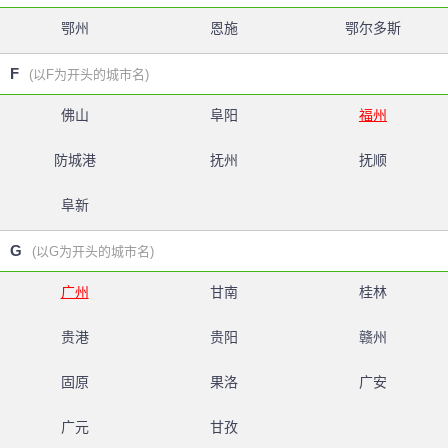
鄂州
恩施
鄂尔多斯
F
(以F为开头的城市名)
佛山
阜阳
福州
防城港
抚州
抚顺
阜新
G
(以G为开头的城市名)
广州
甘南
桂林
贵港
贵阳
赣州
固原
果洛
广安
广元
甘孜