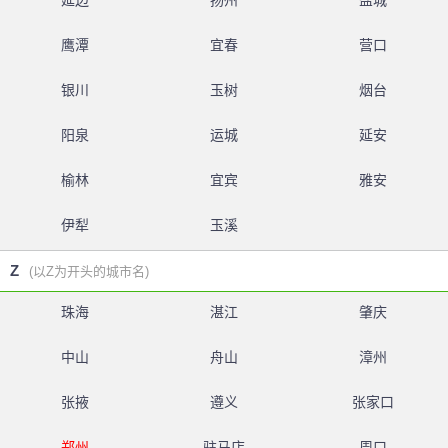
延边
扬州
盐城
鹰潭
宜春
营口
银川
玉树
烟台
阳泉
运城
延安
榆林
宜宾
雅安
伊犁
玉溪
Z
(以Z为开头的城市名)
珠海
湛江
肇庆
中山
舟山
漳州
张掖
遵义
张家口
郑州
驻马店
周口