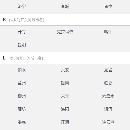
济宁
晋城
晋中
K
(以K为开头的城市名)
开封
克拉玛依
喀什
昆明
L
(以L为开头的城市名)
丽水
六安
龙岩
兰州
陇南
临夏
柳州
来宾
六盘水
廊坊
洛阳
漯河
娄底
辽源
连云港