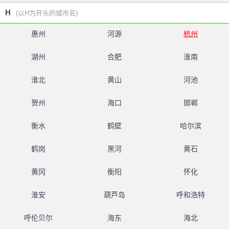
H
(以H为开头的城市名)
惠州
河源
杭州
湖州
合肥
淮南
淮北
黄山
河池
贺州
海口
邯郸
衡水
鹤壁
哈尔滨
鹤岗
黑河
黄石
黄冈
衡阳
怀化
淮安
葫芦岛
呼和浩特
呼伦贝尔
海东
海北