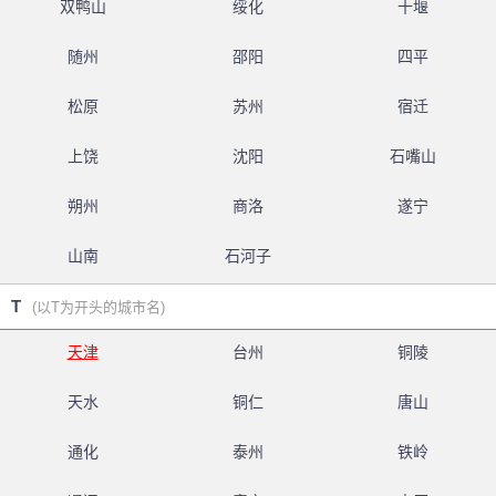
双鸭山
绥化
十堰
随州
邵阳
四平
松原
苏州
宿迁
上饶
沈阳
石嘴山
朔州
商洛
遂宁
山南
石河子
T
(以T为开头的城市名)
天津
台州
铜陵
天水
铜仁
唐山
通化
泰州
铁岭