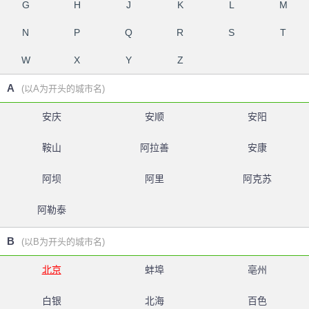
G
H
J
K
L
M
N
P
Q
R
S
T
W
X
Y
Z
A
(以A为开头的城市名)
安庆
安顺
安阳
鞍山
阿拉善
安康
阿坝
阿里
阿克苏
阿勒泰
B
(以B为开头的城市名)
北京
蚌埠
亳州
白银
北海
百色