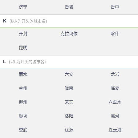
济宁
晋城
晋中
K
(以K为开头的城市名)
开封
克拉玛依
喀什
昆明
L
(以L为开头的城市名)
丽水
六安
龙岩
兰州
陇南
临夏
柳州
来宾
六盘水
廊坊
洛阳
漯河
娄底
辽源
连云港