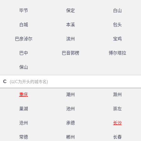
毕节
保定
白山
白城
本溪
包头
巴彦淖尔
滨州
宝鸡
巴中
巴音郭楞
博尔塔拉
保山
C
(以C为开头的城市名)
重庆
潮州
滁州
巢湖
池州
崇左
沧州
承德
长沙
常德
郴州
长春