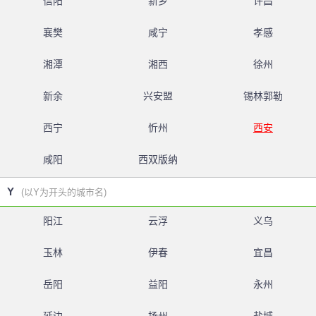
信阳
新乡
许昌
襄樊
咸宁
孝感
湘潭
湘西
徐州
新余
兴安盟
锡林郭勒
西宁
忻州
西安
咸阳
西双版纳
Y
(以Y为开头的城市名)
阳江
云浮
义乌
玉林
伊春
宜昌
岳阳
益阳
永州