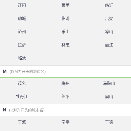
辽阳
莱芜
临沂
聊城
临汾
吕梁
泸州
乐山
凉山
拉萨
林芝
丽江
临沧
M
(以M为开头的城市名)
茂名
梅州
马鞍山
牡丹江
绵阳
眉山
N
(以N为开头的城市名)
宁波
南平
宁德