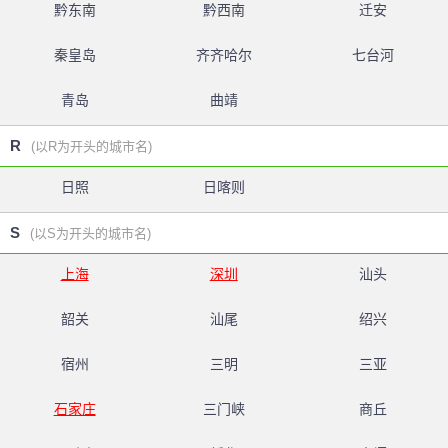
黔东南
黔西南
迁安
秦皇岛
齐齐哈尔
七台河
青岛
曲靖
R
(以R为开头的城市名)
日照
日喀则
S
(以S为开头的城市名)
上海
深圳
汕头
韶关
汕尾
绍兴
宿州
三明
三亚
石家庄
三门峡
商丘