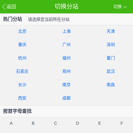
切换分站
返回
切换
热门分站
请选择您当前所在分站
北京
上海
天津
重庆
广州
深圳
杭州
福州
厦门
石家庄
郑州
武汉
长沙
南京
南昌
西安
成都
按首字母查找
A
B
C
D
E
F