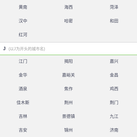
黄南
海西
菏泽
汉中
哈密
和田
红河
J
(以J为开头的城市名)
江门
揭阳
嘉兴
金华
嘉峪关
金昌
酒泉
焦作
鸡西
佳木斯
荆州
荆门
吉林
景德镇
九江
吉安
锦州
济南