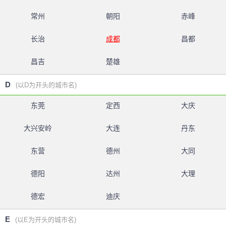
常州
朝阳
赤峰
长治
成都
昌都
昌吉
楚雄
D
(以D为开头的城市名)
东莞
定西
大庆
大兴安岭
大连
丹东
东营
德州
大同
德阳
达州
大理
德宏
迪庆
E
(以E为开头的城市名)