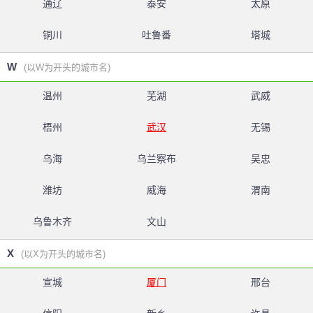
通辽
泰安
太原
铜川
吐鲁番
塔城
W
(以W为开头的城市名)
温州
芜湖
武威
梧州
武汉
无锡
乌海
乌兰察布
吴忠
潍坊
威海
渭南
乌鲁木齐
文山
X
(以X为开头的城市名)
宣城
厦门
邢台