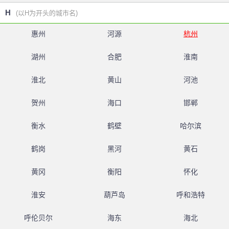
H
(以H为开头的城市名)
惠州
河源
杭州
湖州
合肥
淮南
淮北
黄山
河池
贺州
海口
邯郸
衡水
鹤壁
哈尔滨
鹤岗
黑河
黄石
黄冈
衡阳
怀化
淮安
葫芦岛
呼和浩特
呼伦贝尔
海东
海北