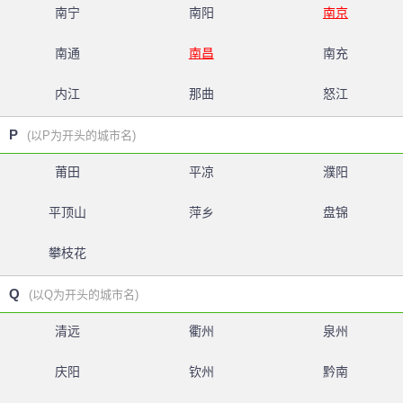
南宁
南阳
南京
南通
南昌
南充
内江
那曲
怒江
P
(以P为开头的城市名)
莆田
平凉
濮阳
平顶山
萍乡
盘锦
攀枝花
Q
(以Q为开头的城市名)
清远
衢州
泉州
庆阳
钦州
黔南