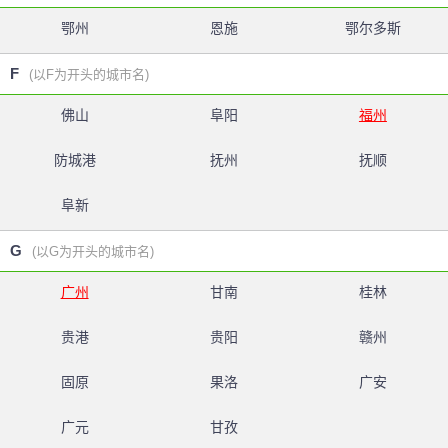
鄂州
恩施
鄂尔多斯
F
(以F为开头的城市名)
佛山
阜阳
福州
防城港
抚州
抚顺
阜新
G
(以G为开头的城市名)
广州
甘南
桂林
贵港
贵阳
赣州
固原
果洛
广安
广元
甘孜