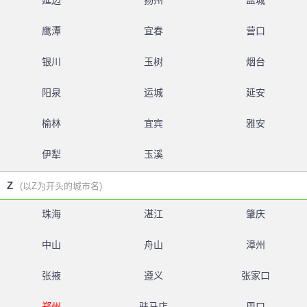
延边
扬州
盐城
鹰潭
宜春
营口
银川
玉树
烟台
阳泉
运城
延安
榆林
宜宾
雅安
伊犁
玉溪
Z
(以Z为开头的城市名)
珠海
湛江
肇庆
中山
舟山
漳州
张掖
遵义
张家口
郑州
驻马店
周口