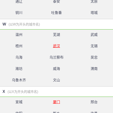
通辽
泰安
太原
铜川
吐鲁番
塔城
W
(以W为开头的城市名)
温州
芜湖
武威
梧州
武汉
无锡
乌海
乌兰察布
吴忠
潍坊
威海
渭南
乌鲁木齐
文山
X
(以X为开头的城市名)
宣城
厦门
邢台