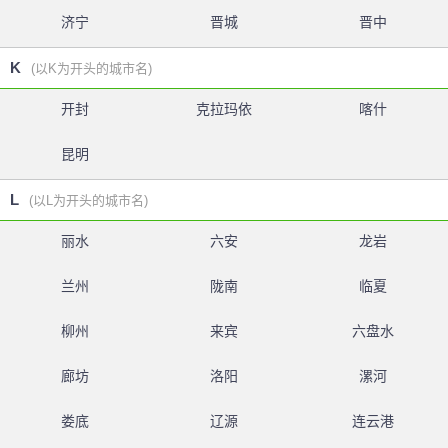
济宁
晋城
晋中
K
(以K为开头的城市名)
开封
克拉玛依
喀什
昆明
L
(以L为开头的城市名)
丽水
六安
龙岩
兰州
陇南
临夏
柳州
来宾
六盘水
廊坊
洛阳
漯河
娄底
辽源
连云港