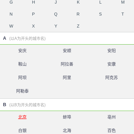
G
H
J
K
L
M
N
P
Q
R
S
T
W
X
Y
Z
A
(以A为开头的城市名)
安庆
安顺
安阳
鞍山
阿拉善
安康
阿坝
阿里
阿克苏
阿勒泰
B
(以B为开头的城市名)
北京
蚌埠
亳州
白银
北海
百色