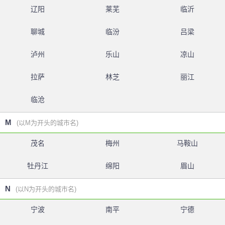
辽阳
莱芜
临沂
聊城
临汾
吕梁
泸州
乐山
凉山
拉萨
林芝
丽江
临沧
M
(以M为开头的城市名)
茂名
梅州
马鞍山
牡丹江
绵阳
眉山
N
(以N为开头的城市名)
宁波
南平
宁德