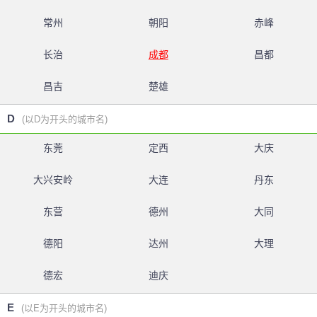
常州
朝阳
赤峰
长治
成都
昌都
昌吉
楚雄
D
(以D为开头的城市名)
东莞
定西
大庆
大兴安岭
大连
丹东
东营
德州
大同
德阳
达州
大理
德宏
迪庆
E
(以E为开头的城市名)