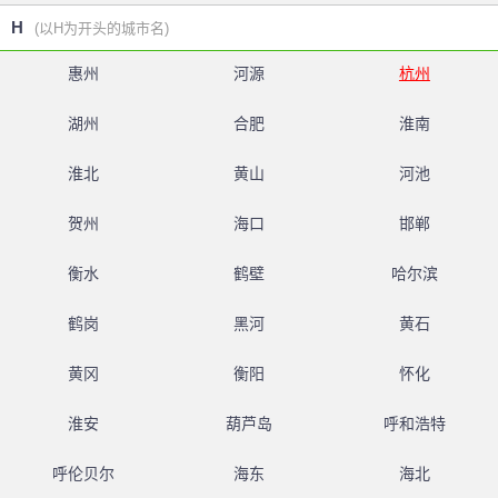
H
(以H为开头的城市名)
惠州
河源
杭州
湖州
合肥
淮南
淮北
黄山
河池
贺州
海口
邯郸
衡水
鹤壁
哈尔滨
鹤岗
黑河
黄石
黄冈
衡阳
怀化
淮安
葫芦岛
呼和浩特
呼伦贝尔
海东
海北