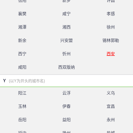
信阳
新乡
许昌
襄樊
咸宁
孝感
湘潭
湘西
徐州
新余
兴安盟
锡林郭勒
西宁
忻州
西安
咸阳
西双版纳
Y
(以Y为开头的城市名)
阳江
云浮
义乌
玉林
伊春
宜昌
岳阳
益阳
永州