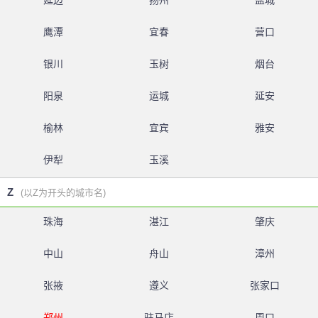
延边
扬州
盐城
鹰潭
宜春
营口
银川
玉树
烟台
阳泉
运城
延安
榆林
宜宾
雅安
伊犁
玉溪
Z
(以Z为开头的城市名)
珠海
湛江
肇庆
中山
舟山
漳州
张掖
遵义
张家口
郑州
驻马店
周口