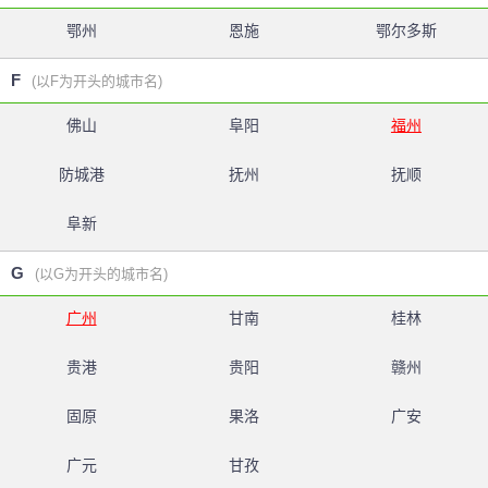
鄂州
恩施
鄂尔多斯
F
(以F为开头的城市名)
佛山
阜阳
福州
防城港
抚州
抚顺
阜新
G
(以G为开头的城市名)
广州
甘南
桂林
贵港
贵阳
赣州
固原
果洛
广安
广元
甘孜