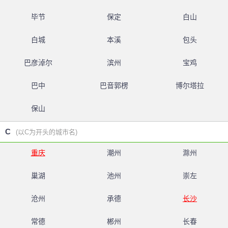
毕节
保定
白山
白城
本溪
包头
巴彦淖尔
滨州
宝鸡
巴中
巴音郭楞
博尔塔拉
保山
C
(以C为开头的城市名)
重庆
潮州
滁州
巢湖
池州
崇左
沧州
承德
长沙
常德
郴州
长春