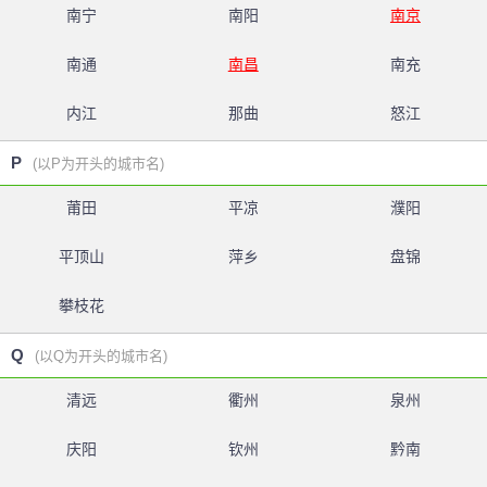
南宁
南阳
南京
南通
南昌
南充
内江
那曲
怒江
P
(以P为开头的城市名)
莆田
平凉
濮阳
平顶山
萍乡
盘锦
攀枝花
Q
(以Q为开头的城市名)
清远
衢州
泉州
庆阳
钦州
黔南