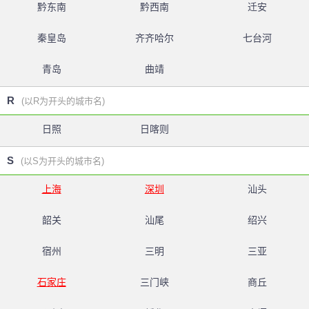
黔东南
黔西南
迁安
秦皇岛
齐齐哈尔
七台河
青岛
曲靖
R
(以R为开头的城市名)
日照
日喀则
S
(以S为开头的城市名)
上海
深圳
汕头
韶关
汕尾
绍兴
宿州
三明
三亚
石家庄
三门峡
商丘