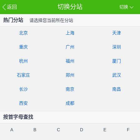
切换分站
返回
切换
热门分站
请选择您当前所在分站
北京
上海
天津
重庆
广州
深圳
杭州
福州
厦门
石家庄
郑州
武汉
长沙
南京
南昌
西安
成都
按首字母查找
A
B
C
D
E
F