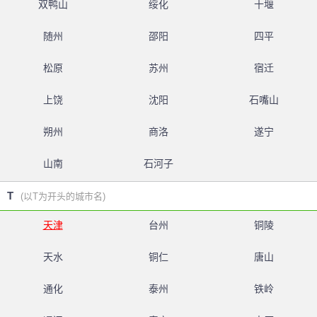
双鸭山
绥化
十堰
随州
邵阳
四平
松原
苏州
宿迁
上饶
沈阳
石嘴山
朔州
商洛
遂宁
山南
石河子
T
(以T为开头的城市名)
天津
台州
铜陵
天水
铜仁
唐山
通化
泰州
铁岭