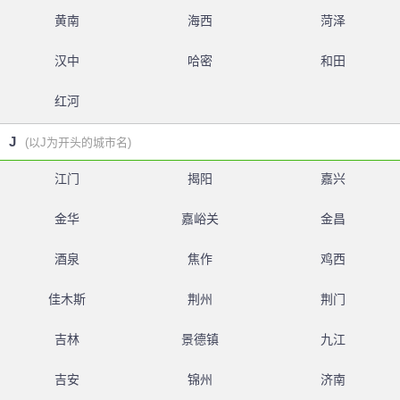
黄南
海西
菏泽
汉中
哈密
和田
红河
J
(以J为开头的城市名)
江门
揭阳
嘉兴
金华
嘉峪关
金昌
酒泉
焦作
鸡西
佳木斯
荆州
荆门
吉林
景德镇
九江
吉安
锦州
济南