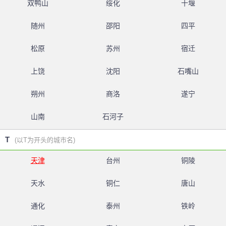
双鸭山
绥化
十堰
随州
邵阳
四平
松原
苏州
宿迁
上饶
沈阳
石嘴山
朔州
商洛
遂宁
山南
石河子
T
(以T为开头的城市名)
天津
台州
铜陵
天水
铜仁
唐山
通化
泰州
铁岭