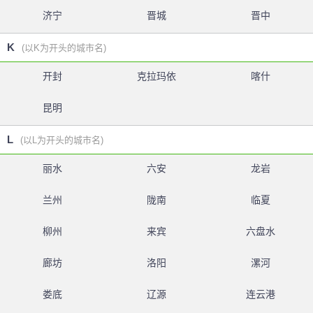
济宁
晋城
晋中
K
(以K为开头的城市名)
开封
克拉玛依
喀什
昆明
L
(以L为开头的城市名)
丽水
六安
龙岩
兰州
陇南
临夏
柳州
来宾
六盘水
廊坊
洛阳
漯河
娄底
辽源
连云港