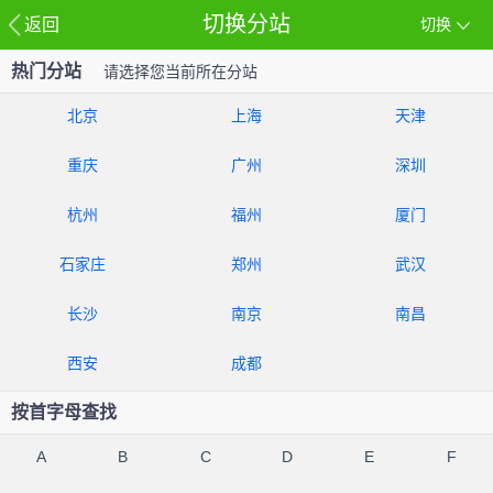
切换分站
返回
切换
热门分站
请选择您当前所在分站
北京
上海
天津
重庆
广州
深圳
杭州
福州
厦门
石家庄
郑州
武汉
长沙
南京
南昌
西安
成都
按首字母查找
A
B
C
D
E
F