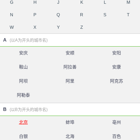
G
H
J
K
L
M
N
P
Q
R
S
T
W
X
Y
Z
A
(以A为开头的城市名)
安庆
安顺
安阳
鞍山
阿拉善
安康
阿坝
阿里
阿克苏
阿勒泰
B
(以B为开头的城市名)
北京
蚌埠
亳州
白银
北海
百色