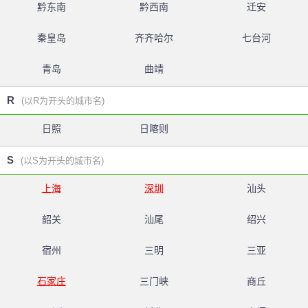
黔东南
黔西南
迁安
秦皇岛
齐齐哈尔
七台河
青岛
曲靖
R
(以R为开头的城市名)
日照
日喀则
S
(以S为开头的城市名)
上海
深圳
汕头
韶关
汕尾
绍兴
宿州
三明
三亚
石家庄
三门峡
商丘