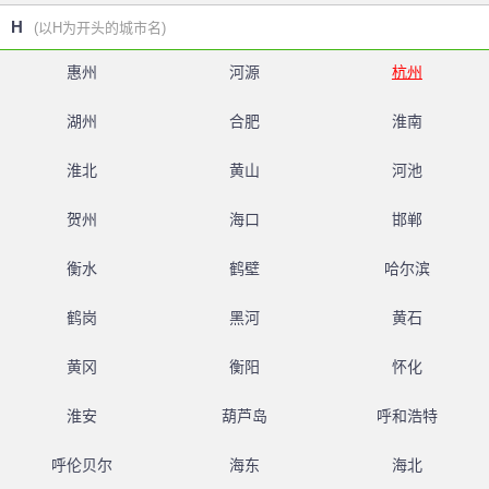
H
(以H为开头的城市名)
惠州
河源
杭州
湖州
合肥
淮南
淮北
黄山
河池
贺州
海口
邯郸
衡水
鹤壁
哈尔滨
鹤岗
黑河
黄石
黄冈
衡阳
怀化
淮安
葫芦岛
呼和浩特
呼伦贝尔
海东
海北