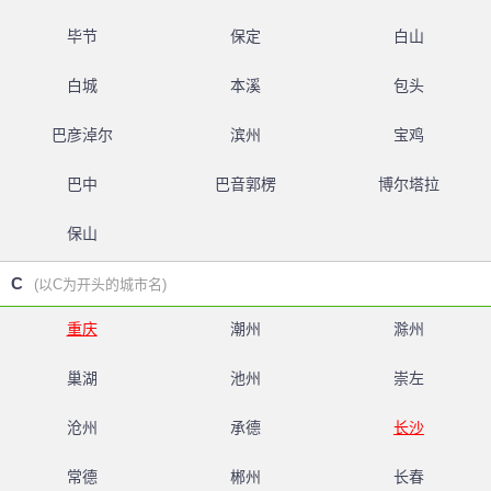
毕节
保定
白山
白城
本溪
包头
巴彦淖尔
滨州
宝鸡
巴中
巴音郭楞
博尔塔拉
保山
C
(以C为开头的城市名)
重庆
潮州
滁州
巢湖
池州
崇左
沧州
承德
长沙
常德
郴州
长春