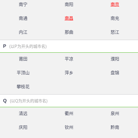
南宁
南阳
南京
南通
南昌
南充
内江
那曲
怒江
P
(以P为开头的城市名)
莆田
平凉
濮阳
平顶山
萍乡
盘锦
攀枝花
Q
(以Q为开头的城市名)
清远
衢州
泉州
庆阳
钦州
黔南