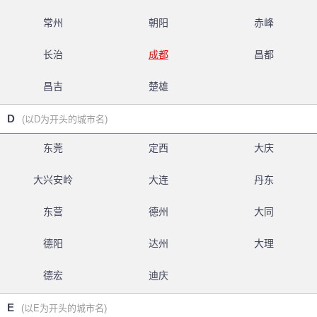
常州
朝阳
赤峰
长治
成都
昌都
昌吉
楚雄
D
(以D为开头的城市名)
东莞
定西
大庆
大兴安岭
大连
丹东
东营
德州
大同
德阳
达州
大理
德宏
迪庆
E
(以E为开头的城市名)