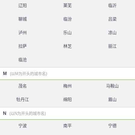
辽阳
莱芜
临沂
聊城
临汾
吕梁
泸州
乐山
凉山
拉萨
林芝
丽江
临沧
M
(以M为开头的城市名)
茂名
梅州
马鞍山
牡丹江
绵阳
眉山
N
(以N为开头的城市名)
宁波
南平
宁德