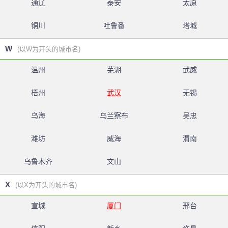
通辽
泰安
太原
铜川
吐鲁番
塔城
W
(以W为开头的城市名)
温州
芜湖
武威
梧州
武汉
无锡
乌海
乌兰察布
吴忠
潍坊
威海
渭南
乌鲁木齐
文山
X
(以X为开头的城市名)
宣城
厦门
邢台