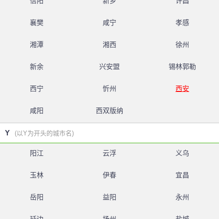
信阳
新乡
许昌
襄樊
咸宁
孝感
湘潭
湘西
徐州
新余
兴安盟
锡林郭勒
西宁
忻州
西安
咸阳
西双版纳
Y
(以Y为开头的城市名)
阳江
云浮
义乌
玉林
伊春
宜昌
岳阳
益阳
永州