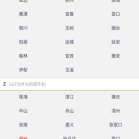
延边
扬州
盐城
鹰潭
宜春
营口
银川
玉树
烟台
阳泉
运城
延安
榆林
宜宾
雅安
伊犁
玉溪
Z
(以Z为开头的城市名)
珠海
湛江
肇庆
中山
舟山
漳州
张掖
遵义
张家口
郑州
驻马店
周口