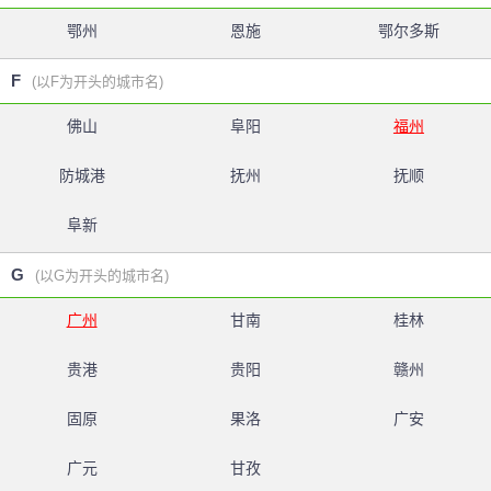
鄂州
恩施
鄂尔多斯
F
(以F为开头的城市名)
佛山
阜阳
福州
防城港
抚州
抚顺
阜新
G
(以G为开头的城市名)
广州
甘南
桂林
贵港
贵阳
赣州
固原
果洛
广安
广元
甘孜