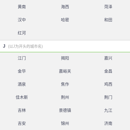
黄南
海西
菏泽
汉中
哈密
和田
红河
J
(以J为开头的城市名)
江门
揭阳
嘉兴
金华
嘉峪关
金昌
酒泉
焦作
鸡西
佳木斯
荆州
荆门
吉林
景德镇
九江
吉安
锦州
济南