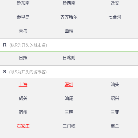
黔东南
黔西南
迁安
秦皇岛
齐齐哈尔
七台河
青岛
曲靖
R
(以R为开头的城市名)
日照
日喀则
S
(以S为开头的城市名)
上海
深圳
汕头
韶关
汕尾
绍兴
宿州
三明
三亚
石家庄
三门峡
商丘