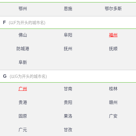
鄂州
恩施
鄂尔多斯
F
(以F为开头的城市名)
佛山
阜阳
福州
防城港
抚州
抚顺
阜新
G
(以G为开头的城市名)
广州
甘南
桂林
贵港
贵阳
赣州
固原
果洛
广安
广元
甘孜