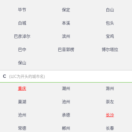
毕节
保定
白山
白城
本溪
包头
巴彦淖尔
滨州
宝鸡
巴中
巴音郭楞
博尔塔拉
保山
C
(以C为开头的城市名)
重庆
潮州
滁州
巢湖
池州
崇左
沧州
承德
长沙
常德
郴州
长春