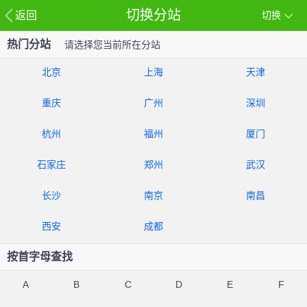
切换分站
返回
切换
热门分站
请选择您当前所在分站
北京
上海
天津
重庆
广州
深圳
杭州
福州
厦门
石家庄
郑州
武汉
长沙
南京
南昌
西安
成都
按首字母查找
A
B
C
D
E
F