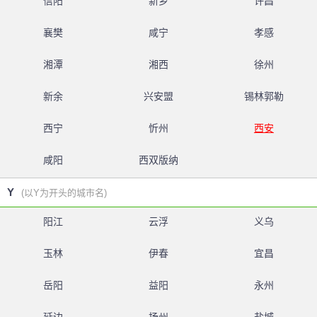
信阳
新乡
许昌
襄樊
咸宁
孝感
湘潭
湘西
徐州
新余
兴安盟
锡林郭勒
西宁
忻州
西安
咸阳
西双版纳
Y
(以Y为开头的城市名)
阳江
云浮
义乌
玉林
伊春
宜昌
岳阳
益阳
永州