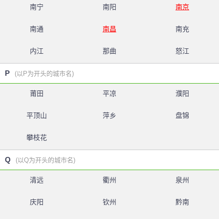
南宁
南阳
南京
南通
南昌
南充
内江
那曲
怒江
P
(以P为开头的城市名)
莆田
平凉
濮阳
平顶山
萍乡
盘锦
攀枝花
Q
(以Q为开头的城市名)
清远
衢州
泉州
庆阳
钦州
黔南