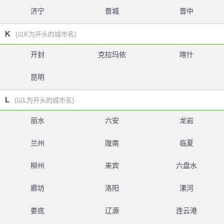
济宁
晋城
晋中
K
(以K为开头的城市名)
开封
克拉玛依
喀什
昆明
L
(以L为开头的城市名)
丽水
六安
龙岩
兰州
陇南
临夏
柳州
来宾
六盘水
廊坊
洛阳
漯河
娄底
辽源
连云港