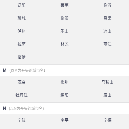
辽阳
莱芜
临沂
聊城
临汾
吕梁
泸州
乐山
凉山
拉萨
林芝
丽江
临沧
M
(以M为开头的城市名)
茂名
梅州
马鞍山
牡丹江
绵阳
眉山
N
(以N为开头的城市名)
宁波
南平
宁德