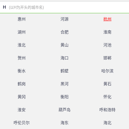
H
(以H为开头的城市名)
惠州
河源
杭州
湖州
合肥
淮南
淮北
黄山
河池
贺州
海口
邯郸
衡水
鹤壁
哈尔滨
鹤岗
黑河
黄石
黄冈
衡阳
怀化
淮安
葫芦岛
呼和浩特
呼伦贝尔
海东
海北