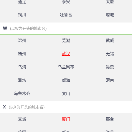
通辽
泰安
太原
铜川
吐鲁番
塔城
W
(以W为开头的城市名)
温州
芜湖
武威
梧州
武汉
无锡
乌海
乌兰察布
吴忠
潍坊
威海
渭南
乌鲁木齐
文山
X
(以X为开头的城市名)
宣城
厦门
邢台