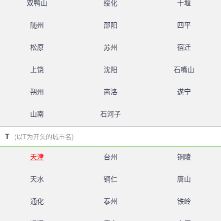
双鸭山
绥化
十堰
随州
邵阳
四平
松原
苏州
宿迁
上饶
沈阳
石嘴山
朔州
商洛
遂宁
山南
石河子
T
(以T为开头的城市名)
天津
台州
铜陵
天水
铜仁
唐山
通化
泰州
铁岭