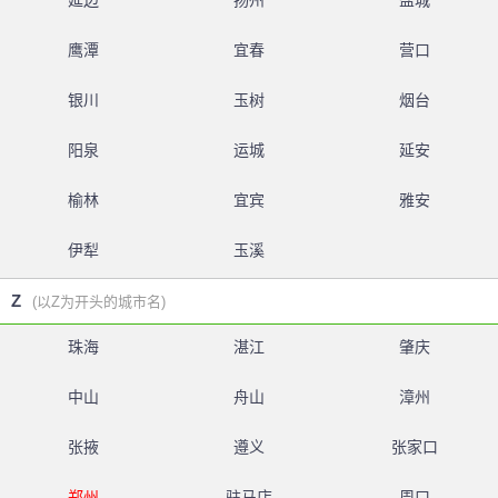
延边
扬州
盐城
鹰潭
宜春
营口
银川
玉树
烟台
阳泉
运城
延安
榆林
宜宾
雅安
伊犁
玉溪
Z
(以Z为开头的城市名)
珠海
湛江
肇庆
中山
舟山
漳州
张掖
遵义
张家口
郑州
驻马店
周口