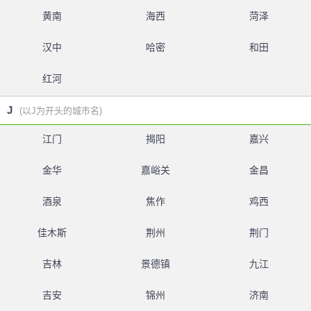
黄南
海西
菏泽
汉中
哈密
和田
红河
J
(以J为开头的城市名)
江门
揭阳
嘉兴
金华
嘉峪关
金昌
酒泉
焦作
鸡西
佳木斯
荆州
荆门
吉林
景德镇
九江
吉安
锦州
济南