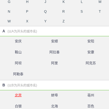
G
H
J
K
L
M
N
P
Q
R
S
T
W
X
Y
Z
A
(以A为开头的城市名)
安庆
安顺
安阳
鞍山
阿拉善
安康
阿坝
阿里
阿克苏
阿勒泰
B
(以B为开头的城市名)
北京
蚌埠
亳州
白银
北海
百色