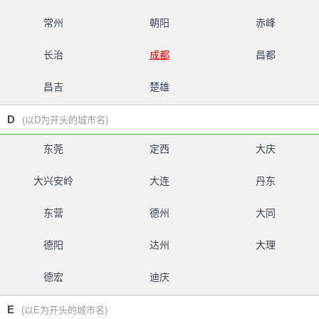
常州
朝阳
赤峰
长治
成都
昌都
昌吉
楚雄
D
(以D为开头的城市名)
东莞
定西
大庆
大兴安岭
大连
丹东
东营
德州
大同
德阳
达州
大理
德宏
迪庆
E
(以E为开头的城市名)