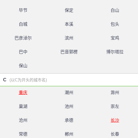
毕节
保定
白山
白城
本溪
包头
巴彦淖尔
滨州
宝鸡
巴中
巴音郭楞
博尔塔拉
保山
C
(以C为开头的城市名)
重庆
潮州
滁州
巢湖
池州
崇左
沧州
承德
长沙
常德
郴州
长春