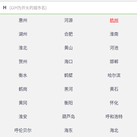
H
(以H为开头的城市名)
惠州
河源
杭州
湖州
合肥
淮南
淮北
黄山
河池
贺州
海口
邯郸
衡水
鹤壁
哈尔滨
鹤岗
黑河
黄石
黄冈
衡阳
怀化
淮安
葫芦岛
呼和浩特
呼伦贝尔
海东
海北