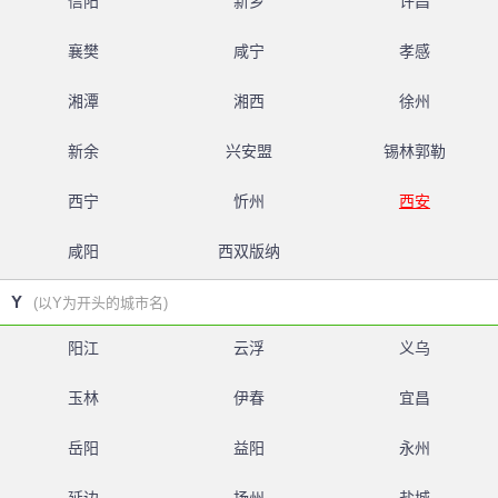
信阳
新乡
许昌
襄樊
咸宁
孝感
湘潭
湘西
徐州
新余
兴安盟
锡林郭勒
西宁
忻州
西安
咸阳
西双版纳
Y
(以Y为开头的城市名)
阳江
云浮
义乌
玉林
伊春
宜昌
岳阳
益阳
永州