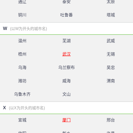
通辽
泰安
太原
铜川
吐鲁番
塔城
W
(以W为开头的城市名)
温州
芜湖
武威
梧州
武汉
无锡
乌海
乌兰察布
吴忠
潍坊
威海
渭南
乌鲁木齐
文山
X
(以X为开头的城市名)
宣城
厦门
邢台