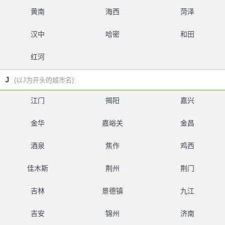
黄南
海西
菏泽
汉中
哈密
和田
红河
J
(以J为开头的城市名)
江门
揭阳
嘉兴
金华
嘉峪关
金昌
酒泉
焦作
鸡西
佳木斯
荆州
荆门
吉林
景德镇
九江
吉安
锦州
济南