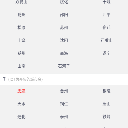
双鸭山
绥化
十堰
随州
邵阳
四平
松原
苏州
宿迁
上饶
沈阳
石嘴山
朔州
商洛
遂宁
山南
石河子
T
(以T为开头的城市名)
天津
台州
铜陵
天水
铜仁
唐山
通化
泰州
铁岭