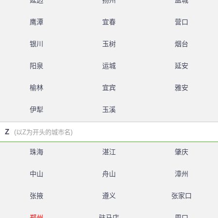
延边
扬州
盐城
鹰潭
宜春
营口
银川
玉树
烟台
阳泉
运城
延安
榆林
宜宾
雅安
伊犁
玉溪
Z
(以Z为开头的城市名)
珠海
湛江
肇庆
中山
舟山
漳州
张掖
遵义
张家口
郑州
驻马店
周口