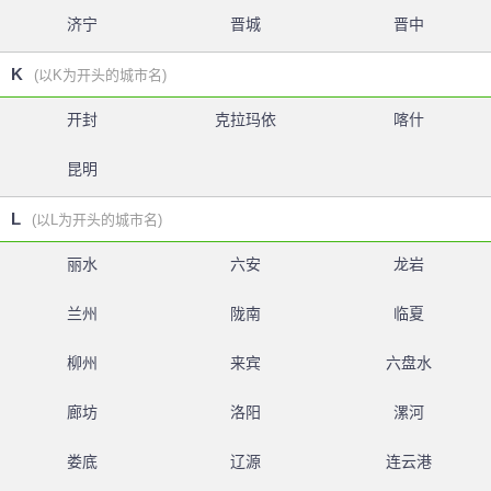
济宁
晋城
晋中
K
(以K为开头的城市名)
开封
克拉玛依
喀什
昆明
L
(以L为开头的城市名)
丽水
六安
龙岩
兰州
陇南
临夏
柳州
来宾
六盘水
廊坊
洛阳
漯河
娄底
辽源
连云港