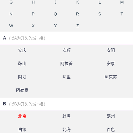
G
H
J
K
L
M
N
P
Q
R
S
T
W
X
Y
Z
A
(以A为开头的城市名)
安庆
安顺
安阳
鞍山
阿拉善
安康
阿坝
阿里
阿克苏
阿勒泰
B
(以B为开头的城市名)
北京
蚌埠
亳州
白银
北海
百色