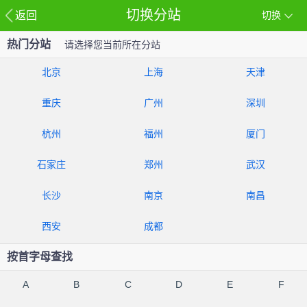
切换分站
返回
切换
热门分站
请选择您当前所在分站
北京
上海
天津
重庆
广州
深圳
杭州
福州
厦门
石家庄
郑州
武汉
长沙
南京
南昌
西安
成都
按首字母查找
A
B
C
D
E
F