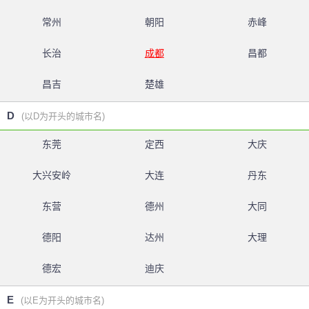
常州
朝阳
赤峰
长治
成都
昌都
昌吉
楚雄
D
(以D为开头的城市名)
东莞
定西
大庆
大兴安岭
大连
丹东
东营
德州
大同
德阳
达州
大理
德宏
迪庆
E
(以E为开头的城市名)