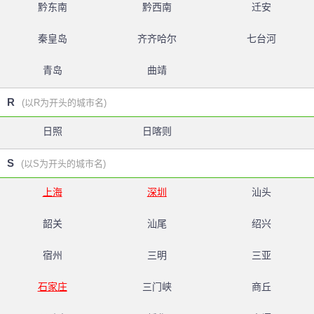
黔东南
黔西南
迁安
秦皇岛
齐齐哈尔
七台河
青岛
曲靖
R
(以R为开头的城市名)
日照
日喀则
S
(以S为开头的城市名)
上海
深圳
汕头
韶关
汕尾
绍兴
宿州
三明
三亚
石家庄
三门峡
商丘