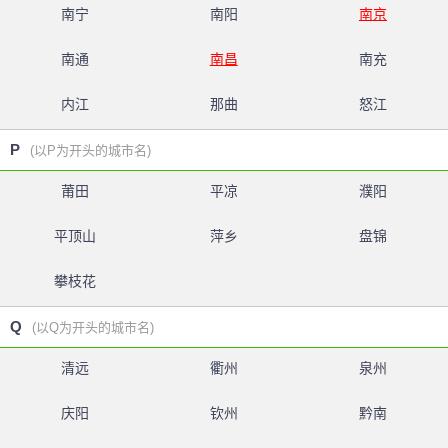
南宁
南阳
南京
南通
南昌
南充
内江
那曲
怒江
P
(以P为开头的城市名)
莆田
平凉
濮阳
平顶山
萍乡
盘锦
攀枝花
Q
(以Q为开头的城市名)
清远
衢州
泉州
庆阳
钦州
黔南