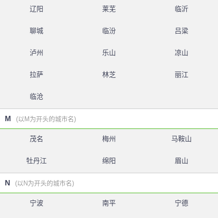
辽阳
莱芜
临沂
聊城
临汾
吕梁
泸州
乐山
凉山
拉萨
林芝
丽江
临沧
M
(以M为开头的城市名)
茂名
梅州
马鞍山
牡丹江
绵阳
眉山
N
(以N为开头的城市名)
宁波
南平
宁德