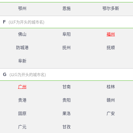
鄂州
恩施
鄂尔多斯
F
(以F为开头的城市名)
佛山
阜阳
福州
防城港
抚州
抚顺
阜新
G
(以G为开头的城市名)
广州
甘南
桂林
贵港
贵阳
赣州
固原
果洛
广安
广元
甘孜