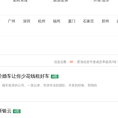
瓷砖美缝
旅游度假
外卖/送水
庆
广州
深圳
杭州
福州
厦门
石家庄
郑州
信息总数：
88
，置顶信息可使成交率提高5倍
价婚车让你少花钱租好车
4图
、婚车租赁的公司。一直以来，凭借专业的团队、丰富的经验、宽阔的
斯银云
4图