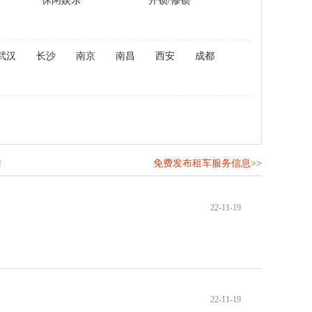
休闲娱乐
开锁/修锁
武汉
长沙
南京
南昌
西安
成都
免费发布租车服务信息>>
！
22-11-19
22-11-19