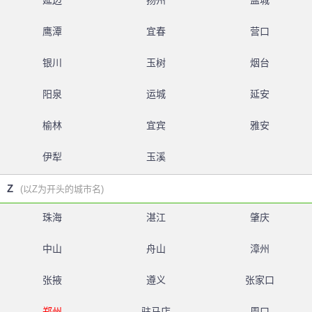
延边
扬州
盐城
鹰潭
宜春
营口
银川
玉树
烟台
阳泉
运城
延安
榆林
宜宾
雅安
伊犁
玉溪
Z
(以Z为开头的城市名)
珠海
湛江
肇庆
中山
舟山
漳州
张掖
遵义
张家口
郑州
驻马店
周口