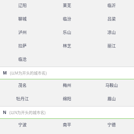
辽阳
莱芜
临沂
聊城
临汾
吕梁
泸州
乐山
凉山
拉萨
林芝
丽江
临沧
M
(以M为开头的城市名)
茂名
梅州
马鞍山
牡丹江
绵阳
眉山
N
(以N为开头的城市名)
宁波
南平
宁德