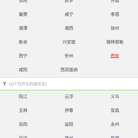
信阳
新乡
许昌
襄樊
咸宁
孝感
湘潭
湘西
徐州
新余
兴安盟
锡林郭勒
西宁
忻州
西安
咸阳
西双版纳
Y
(以Y为开头的城市名)
阳江
云浮
义乌
玉林
伊春
宜昌
岳阳
益阳
永州