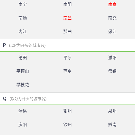
南宁
南阳
南京
南通
南昌
南充
内江
那曲
怒江
P
(以P为开头的城市名)
莆田
平凉
濮阳
平顶山
萍乡
盘锦
攀枝花
Q
(以Q为开头的城市名)
清远
衢州
泉州
庆阳
钦州
黔南