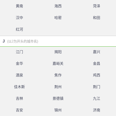
黄南
海西
菏泽
汉中
哈密
和田
红河
J
(以J为开头的城市名)
江门
揭阳
嘉兴
金华
嘉峪关
金昌
酒泉
焦作
鸡西
佳木斯
荆州
荆门
吉林
景德镇
九江
吉安
锦州
济南