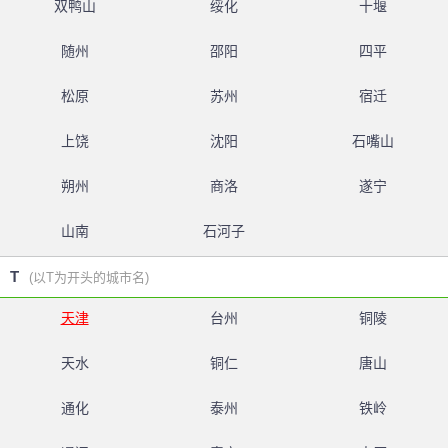
双鸭山
绥化
十堰
随州
邵阳
四平
松原
苏州
宿迁
上饶
沈阳
石嘴山
朔州
商洛
遂宁
山南
石河子
T
(以T为开头的城市名)
天津
台州
铜陵
天水
铜仁
唐山
通化
泰州
铁岭