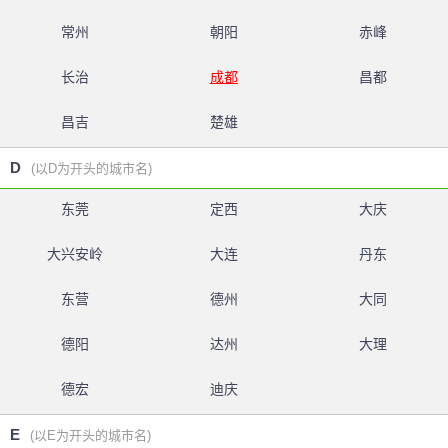
常州
朝阳
赤峰
长治
成都
昌都
昌吉
楚雄
D
(以D为开头的城市名)
东莞
定西
大庆
大兴安岭
大连
丹东
东营
德州
大同
德阳
达州
大理
德宏
迪庆
E
(以E为开头的城市名)