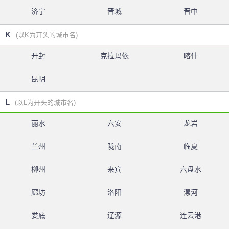
济宁
晋城
晋中
K
(以K为开头的城市名)
开封
克拉玛依
喀什
昆明
L
(以L为开头的城市名)
丽水
六安
龙岩
兰州
陇南
临夏
柳州
来宾
六盘水
廊坊
洛阳
漯河
娄底
辽源
连云港