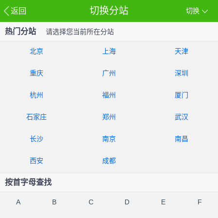
切换分站
返回
切换
热门分站
请选择您当前所在分站
北京
上海
天津
重庆
广州
深圳
杭州
福州
厦门
石家庄
郑州
武汉
长沙
南京
南昌
西安
成都
按首字母查找
A
B
C
D
E
F