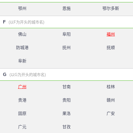
鄂州
恩施
鄂尔多斯
F
(以F为开头的城市名)
佛山
阜阳
福州
防城港
抚州
抚顺
阜新
G
(以G为开头的城市名)
广州
甘南
桂林
贵港
贵阳
赣州
固原
果洛
广安
广元
甘孜