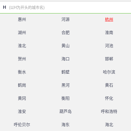
H
(以H为开头的城市名)
惠州
河源
杭州
湖州
合肥
淮南
淮北
黄山
河池
贺州
海口
邯郸
衡水
鹤壁
哈尔滨
鹤岗
黑河
黄石
黄冈
衡阳
怀化
淮安
葫芦岛
呼和浩特
呼伦贝尔
海东
海北