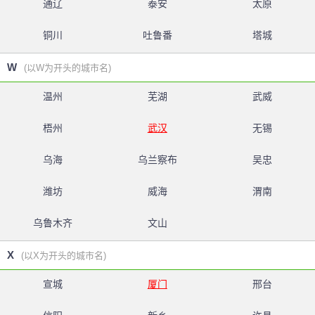
通辽
泰安
太原
铜川
吐鲁番
塔城
W
(以W为开头的城市名)
温州
芜湖
武威
梧州
武汉
无锡
乌海
乌兰察布
吴忠
潍坊
威海
渭南
乌鲁木齐
文山
X
(以X为开头的城市名)
宣城
厦门
邢台