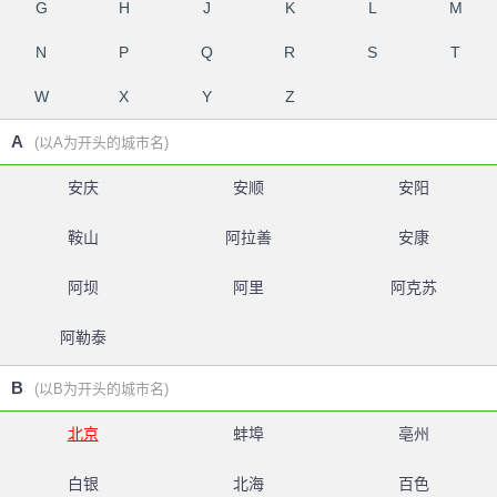
G
H
J
K
L
M
N
P
Q
R
S
T
W
X
Y
Z
A
(以A为开头的城市名)
安庆
安顺
安阳
鞍山
阿拉善
安康
阿坝
阿里
阿克苏
阿勒泰
B
(以B为开头的城市名)
北京
蚌埠
亳州
白银
北海
百色