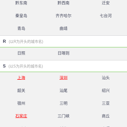
黔东南
黔西南
迁安
秦皇岛
齐齐哈尔
七台河
青岛
曲靖
R
(以R为开头的城市名)
日照
日喀则
S
(以S为开头的城市名)
上海
深圳
汕头
韶关
汕尾
绍兴
宿州
三明
三亚
石家庄
三门峡
商丘