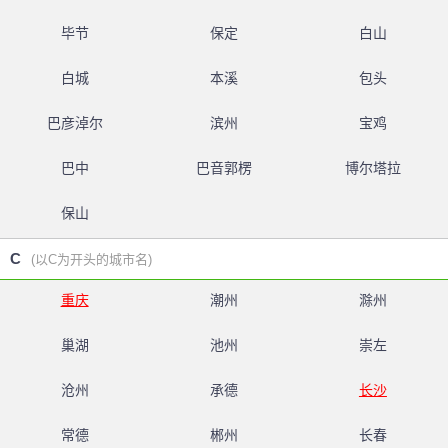
毕节
保定
白山
白城
本溪
包头
巴彦淖尔
滨州
宝鸡
巴中
巴音郭楞
博尔塔拉
保山
C
(以C为开头的城市名)
重庆
潮州
滁州
巢湖
池州
崇左
沧州
承德
长沙
常德
郴州
长春