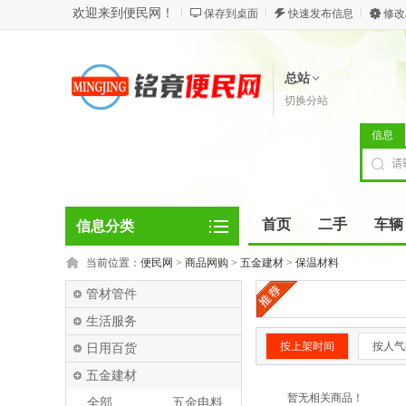
欢迎来到便民网！
保存到桌面
快速发布信息
修改
总站
切换分站
信息
首页
二手
车辆
信息分类
当前位置：
便民网
>
商品网购
>
五金建材
>
保温材料
管材管件
生活服务
按上架时间
按人气
日用百货
五金建材
暂无相关商品！
全部
五金电料