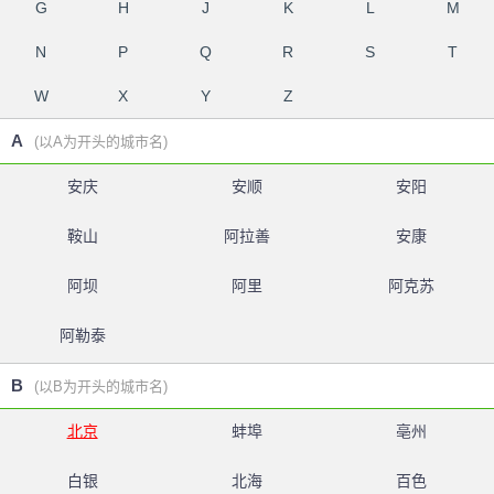
G
H
J
K
L
M
N
P
Q
R
S
T
W
X
Y
Z
A
(以A为开头的城市名)
安庆
安顺
安阳
鞍山
阿拉善
安康
阿坝
阿里
阿克苏
阿勒泰
B
(以B为开头的城市名)
北京
蚌埠
亳州
白银
北海
百色