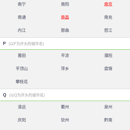
南宁
南阳
南京
南通
南昌
南充
内江
那曲
怒江
P
(以P为开头的城市名)
莆田
平凉
濮阳
平顶山
萍乡
盘锦
攀枝花
Q
(以Q为开头的城市名)
清远
衢州
泉州
庆阳
钦州
黔南