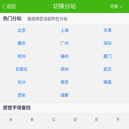
切换分站
返回
切换
热门分站
请选择您当前所在分站
北京
上海
天津
重庆
广州
深圳
杭州
福州
厦门
石家庄
郑州
武汉
长沙
南京
南昌
西安
成都
按首字母查找
A
B
C
D
E
F