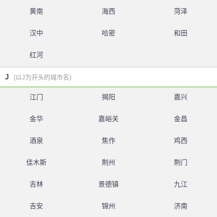
黄南
海西
菏泽
汉中
哈密
和田
红河
J
(以J为开头的城市名)
江门
揭阳
嘉兴
金华
嘉峪关
金昌
酒泉
焦作
鸡西
佳木斯
荆州
荆门
吉林
景德镇
九江
吉安
锦州
济南