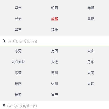
常州
朝阳
赤峰
长治
成都
昌都
昌吉
楚雄
D
(以D为开头的城市名)
东莞
定西
大庆
大兴安岭
大连
丹东
东营
德州
大同
德阳
达州
大理
德宏
迪庆
E
(以E为开头的城市名)