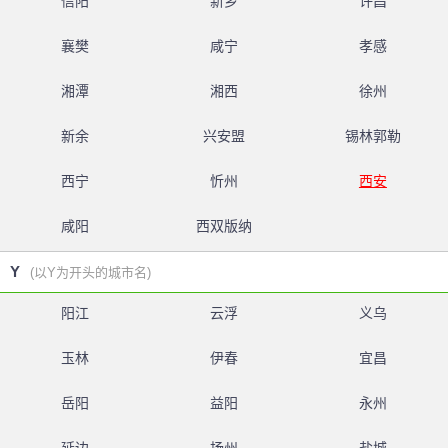
信阳
新乡
许昌
襄樊
咸宁
孝感
湘潭
湘西
徐州
新余
兴安盟
锡林郭勒
西宁
忻州
西安
咸阳
西双版纳
Y
(以Y为开头的城市名)
阳江
云浮
义乌
玉林
伊春
宜昌
岳阳
益阳
永州