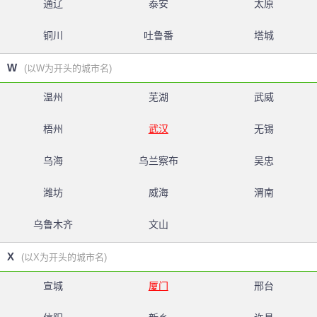
通辽
泰安
太原
铜川
吐鲁番
塔城
W
(以W为开头的城市名)
温州
芜湖
武威
梧州
武汉
无锡
乌海
乌兰察布
吴忠
潍坊
威海
渭南
乌鲁木齐
文山
X
(以X为开头的城市名)
宣城
厦门
邢台