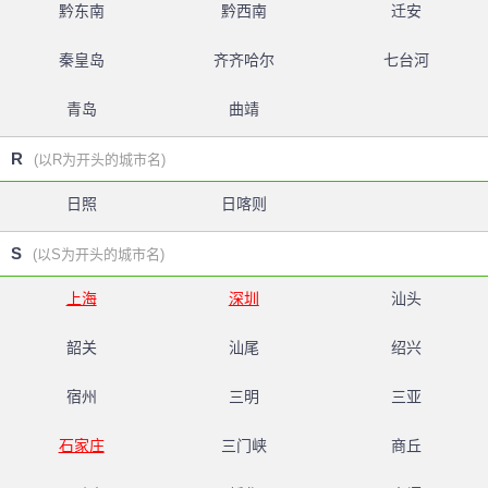
黔东南
黔西南
迁安
秦皇岛
齐齐哈尔
七台河
青岛
曲靖
R
(以R为开头的城市名)
日照
日喀则
S
(以S为开头的城市名)
上海
深圳
汕头
韶关
汕尾
绍兴
宿州
三明
三亚
石家庄
三门峡
商丘