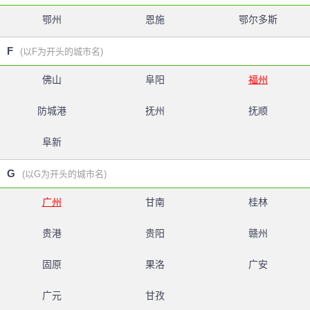
鄂州
恩施
鄂尔多斯
F
(以F为开头的城市名)
佛山
阜阳
福州
防城港
抚州
抚顺
阜新
G
(以G为开头的城市名)
广州
甘南
桂林
贵港
贵阳
赣州
固原
果洛
广安
广元
甘孜