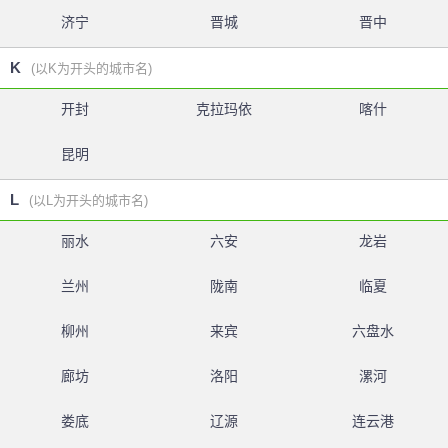
济宁
晋城
晋中
K
(以K为开头的城市名)
开封
克拉玛依
喀什
昆明
L
(以L为开头的城市名)
丽水
六安
龙岩
兰州
陇南
临夏
柳州
来宾
六盘水
廊坊
洛阳
漯河
娄底
辽源
连云港