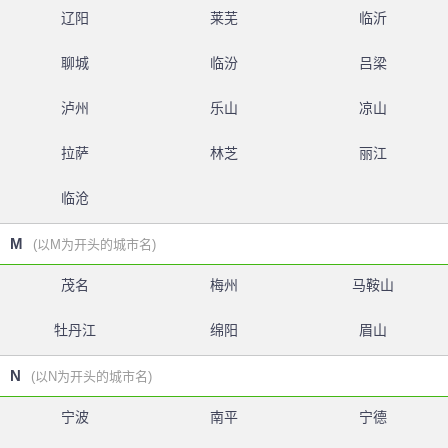
辽阳
莱芜
临沂
聊城
临汾
吕梁
泸州
乐山
凉山
拉萨
林芝
丽江
临沧
M
(以M为开头的城市名)
茂名
梅州
马鞍山
牡丹江
绵阳
眉山
N
(以N为开头的城市名)
宁波
南平
宁德