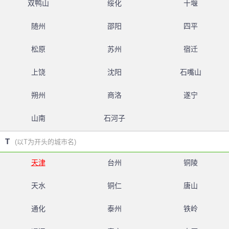
双鸭山
绥化
十堰
随州
邵阳
四平
松原
苏州
宿迁
上饶
沈阳
石嘴山
朔州
商洛
遂宁
山南
石河子
T
(以T为开头的城市名)
天津
台州
铜陵
天水
铜仁
唐山
通化
泰州
铁岭