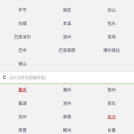
毕节
保定
白山
白城
本溪
包头
巴彦淖尔
滨州
宝鸡
巴中
巴音郭楞
博尔塔拉
保山
C
(以C为开头的城市名)
重庆
潮州
滁州
巢湖
池州
崇左
沧州
承德
长沙
常德
郴州
长春