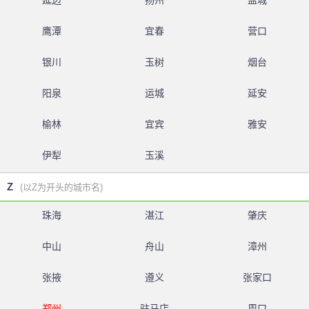
延边
扬州
盐城
鹰潭
宜春
营口
银川
玉树
烟台
阳泉
运城
延安
榆林
宜宾
雅安
伊犁
玉溪
Z
(以Z为开头的城市名)
珠海
湛江
肇庆
中山
舟山
漳州
张掖
遵义
张家口
郑州
驻马店
周口