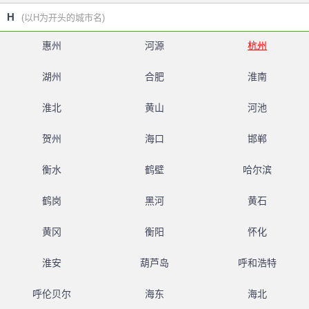
H
(以H为开头的城市名)
惠州
河源
杭州
湖州
合肥
淮南
淮北
黄山
河池
贺州
海口
邯郸
衡水
鹤壁
哈尔滨
鹤岗
黑河
黄石
黄冈
衡阳
怀化
淮安
葫芦岛
呼和浩特
呼伦贝尔
海东
海北