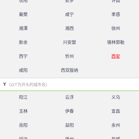
信阳
新乡
许昌
襄樊
咸宁
孝感
湘潭
湘西
徐州
新余
兴安盟
锡林郭勒
西宁
忻州
西安
咸阳
西双版纳
Y
(以Y为开头的城市名)
阳江
云浮
义乌
玉林
伊春
宜昌
岳阳
益阳
永州