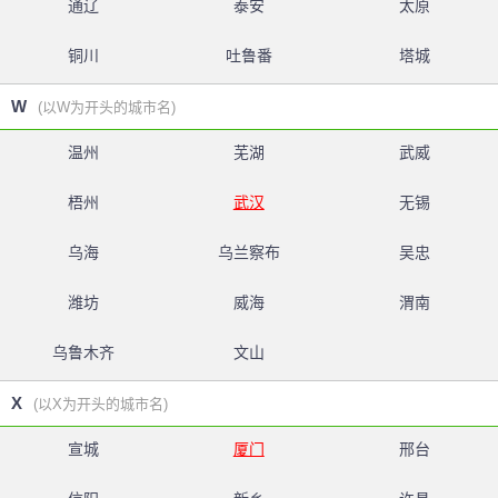
通辽
泰安
太原
铜川
吐鲁番
塔城
W
(以W为开头的城市名)
温州
芜湖
武威
梧州
武汉
无锡
乌海
乌兰察布
吴忠
潍坊
威海
渭南
乌鲁木齐
文山
X
(以X为开头的城市名)
宣城
厦门
邢台