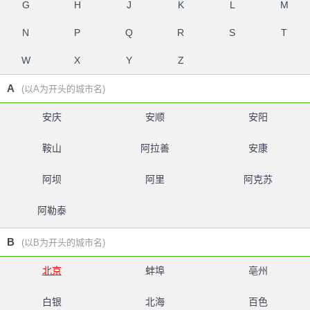
G
H
J
K
L
M
N
P
Q
R
S
T
W
X
Y
Z
A
(以A为开头的城市名)
安庆
安顺
安阳
鞍山
阿拉善
安康
阿坝
阿里
阿克苏
阿勒泰
B
(以B为开头的城市名)
北京
蚌埠
亳州
白银
北海
百色