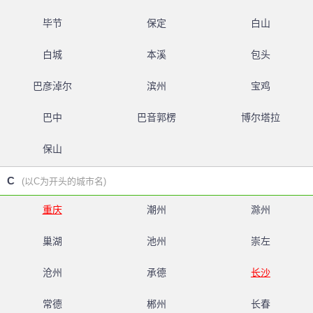
毕节
保定
白山
白城
本溪
包头
巴彦淖尔
滨州
宝鸡
巴中
巴音郭楞
博尔塔拉
保山
C
(以C为开头的城市名)
重庆
潮州
滁州
巢湖
池州
崇左
沧州
承德
长沙
常德
郴州
长春