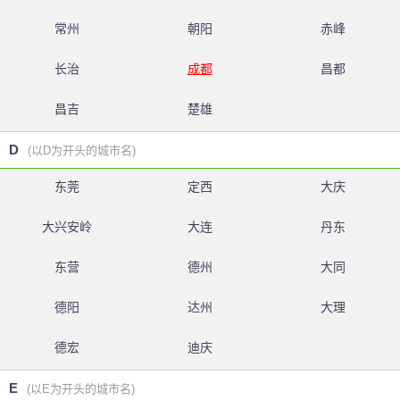
常州
朝阳
赤峰
长治
成都
昌都
昌吉
楚雄
D
(以D为开头的城市名)
东莞
定西
大庆
大兴安岭
大连
丹东
东营
德州
大同
德阳
达州
大理
德宏
迪庆
E
(以E为开头的城市名)