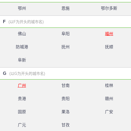
鄂州
恩施
鄂尔多斯
F
(以F为开头的城市名)
佛山
阜阳
福州
防城港
抚州
抚顺
阜新
G
(以G为开头的城市名)
广州
甘南
桂林
贵港
贵阳
赣州
固原
果洛
广安
广元
甘孜