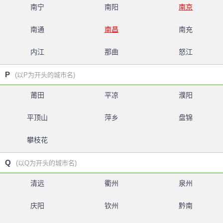
南宁
南阳
南京
南通
南昌
南充
内江
那曲
怒江
P
(以P为开头的城市名)
莆田
平凉
濮阳
平顶山
萍乡
盘锦
攀枝花
Q
(以Q为开头的城市名)
清远
衢州
泉州
庆阳
钦州
黔南