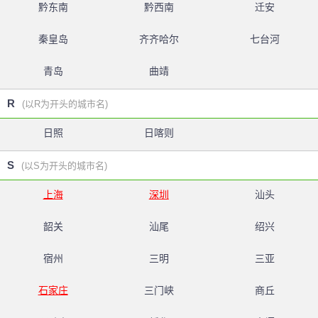
黔东南
黔西南
迁安
秦皇岛
齐齐哈尔
七台河
青岛
曲靖
R
(以R为开头的城市名)
日照
日喀则
S
(以S为开头的城市名)
上海
深圳
汕头
韶关
汕尾
绍兴
宿州
三明
三亚
石家庄
三门峡
商丘