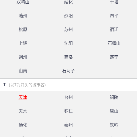
双鸭山
绥化
十堰
随州
邵阳
四平
松原
苏州
宿迁
上饶
沈阳
石嘴山
朔州
商洛
遂宁
山南
石河子
T
(以T为开头的城市名)
天津
台州
铜陵
天水
铜仁
唐山
通化
泰州
铁岭