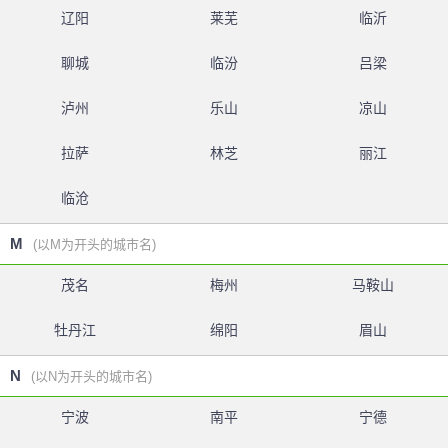
辽阳
莱芜
临沂
聊城
临汾
吕梁
泸州
乐山
凉山
拉萨
林芝
丽江
临沧
M
(以M为开头的城市名)
茂名
梅州
马鞍山
牡丹江
绵阳
眉山
N
(以N为开头的城市名)
宁波
南平
宁德