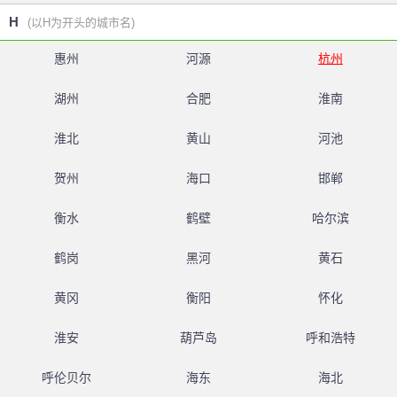
H
(以H为开头的城市名)
惠州
河源
杭州
湖州
合肥
淮南
淮北
黄山
河池
贺州
海口
邯郸
衡水
鹤壁
哈尔滨
鹤岗
黑河
黄石
黄冈
衡阳
怀化
淮安
葫芦岛
呼和浩特
呼伦贝尔
海东
海北