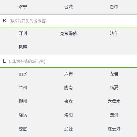
济宁
晋城
晋中
K
(以K为开头的城市名)
开封
克拉玛依
喀什
昆明
L
(以L为开头的城市名)
丽水
六安
龙岩
兰州
陇南
临夏
柳州
来宾
六盘水
廊坊
洛阳
漯河
娄底
辽源
连云港