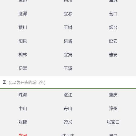
延边
扬州
盐城
鹰潭
宜春
营口
银川
玉树
烟台
阳泉
运城
延安
榆林
宜宾
雅安
伊犁
玉溪
Z
(以Z为开头的城市名)
珠海
湛江
肇庆
中山
舟山
漳州
张掖
遵义
张家口
郑州
驻马店
周口