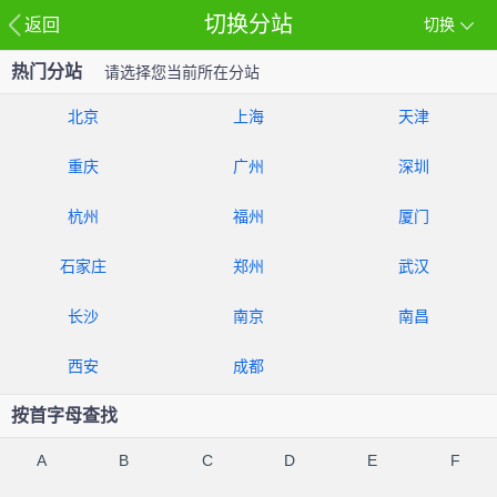
切换分站
返回
切换
热门分站
请选择您当前所在分站
北京
上海
天津
重庆
广州
深圳
杭州
福州
厦门
石家庄
郑州
武汉
长沙
南京
南昌
西安
成都
按首字母查找
A
B
C
D
E
F