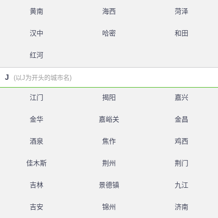
黄南
海西
菏泽
汉中
哈密
和田
红河
J
(以J为开头的城市名)
江门
揭阳
嘉兴
金华
嘉峪关
金昌
酒泉
焦作
鸡西
佳木斯
荆州
荆门
吉林
景德镇
九江
吉安
锦州
济南