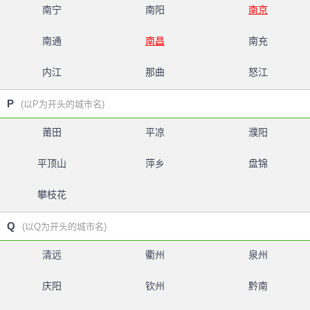
南宁
南阳
南京
南通
南昌
南充
内江
那曲
怒江
P
(以P为开头的城市名)
莆田
平凉
濮阳
平顶山
萍乡
盘锦
攀枝花
Q
(以Q为开头的城市名)
清远
衢州
泉州
庆阳
钦州
黔南