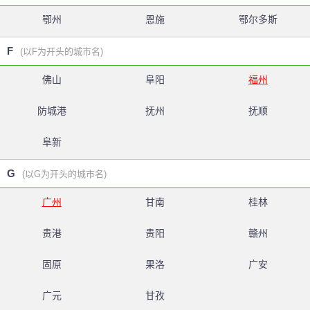
鄂州
恩施
鄂尔多斯
F
(以F为开头的城市名)
佛山
阜阳
福州
防城港
抚州
抚顺
阜新
G
(以G为开头的城市名)
广州
甘南
桂林
贵港
贵阳
赣州
固原
果洛
广安
广元
甘孜