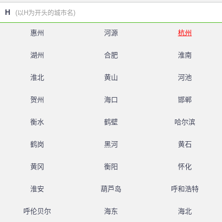
H
(以H为开头的城市名)
惠州
河源
杭州
湖州
合肥
淮南
淮北
黄山
河池
贺州
海口
邯郸
衡水
鹤壁
哈尔滨
鹤岗
黑河
黄石
黄冈
衡阳
怀化
淮安
葫芦岛
呼和浩特
呼伦贝尔
海东
海北