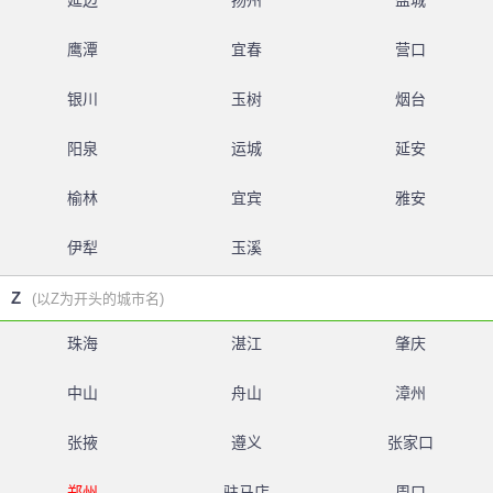
延边
扬州
盐城
鹰潭
宜春
营口
银川
玉树
烟台
阳泉
运城
延安
榆林
宜宾
雅安
伊犁
玉溪
Z
(以Z为开头的城市名)
珠海
湛江
肇庆
中山
舟山
漳州
张掖
遵义
张家口
郑州
驻马店
周口