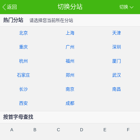
切换分站
返回
切换
热门分站
请选择您当前所在分站
北京
上海
天津
重庆
广州
深圳
杭州
福州
厦门
石家庄
郑州
武汉
长沙
南京
南昌
西安
成都
按首字母查找
A
B
C
D
E
F