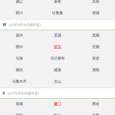
通辽
泰安
太原
铜川
吐鲁番
塔城
W
(以W为开头的城市名)
温州
芜湖
武威
梧州
武汉
无锡
乌海
乌兰察布
吴忠
潍坊
威海
渭南
乌鲁木齐
文山
X
(以X为开头的城市名)
宣城
厦门
邢台