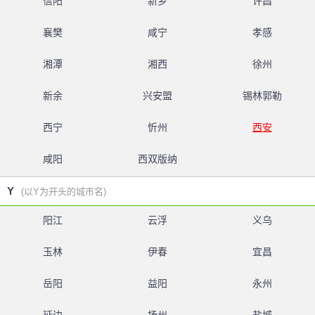
信阳
新乡
许昌
襄樊
咸宁
孝感
湘潭
湘西
徐州
新余
兴安盟
锡林郭勒
西宁
忻州
西安
咸阳
西双版纳
Y
(以Y为开头的城市名)
阳江
云浮
义乌
玉林
伊春
宜昌
岳阳
益阳
永州