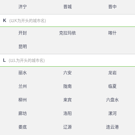
济宁
晋城
晋中
K
(以K为开头的城市名)
开封
克拉玛依
喀什
昆明
L
(以L为开头的城市名)
丽水
六安
龙岩
兰州
陇南
临夏
柳州
来宾
六盘水
廊坊
洛阳
漯河
娄底
辽源
连云港