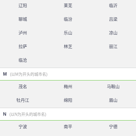
辽阳
莱芜
临沂
聊城
临汾
吕梁
泸州
乐山
凉山
拉萨
林芝
丽江
临沧
M
(以M为开头的城市名)
茂名
梅州
马鞍山
牡丹江
绵阳
眉山
N
(以N为开头的城市名)
宁波
南平
宁德