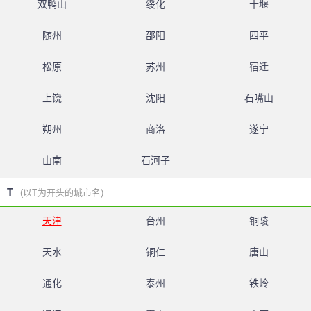
双鸭山
绥化
十堰
随州
邵阳
四平
松原
苏州
宿迁
上饶
沈阳
石嘴山
朔州
商洛
遂宁
山南
石河子
T
(以T为开头的城市名)
天津
台州
铜陵
天水
铜仁
唐山
通化
泰州
铁岭