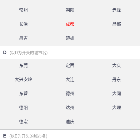
常州
朝阳
赤峰
长治
成都
昌都
昌吉
楚雄
D
(以D为开头的城市名)
东莞
定西
大庆
大兴安岭
大连
丹东
东营
德州
大同
德阳
达州
大理
德宏
迪庆
E
(以E为开头的城市名)