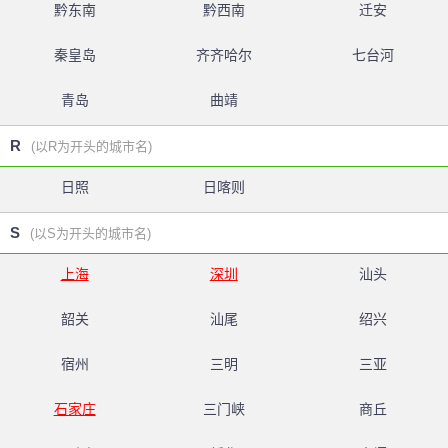
黔东南
黔西南
迁安
秦皇岛
齐齐哈尔
七台河
青岛
曲靖
R
(以R为开头的城市名)
日照
日喀则
S
(以S为开头的城市名)
上海
深圳
汕头
韶关
汕尾
绍兴
宿州
三明
三亚
石家庄
三门峡
商丘