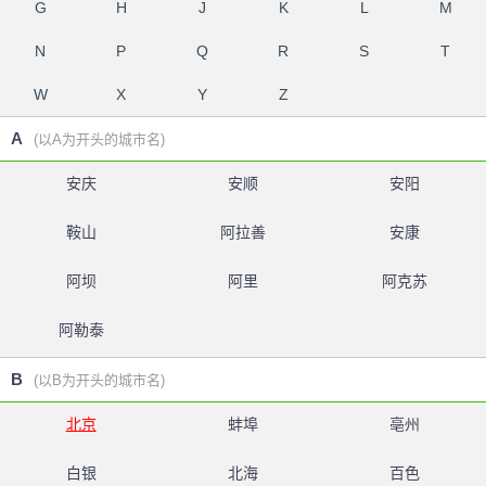
G
H
J
K
L
M
N
P
Q
R
S
T
W
X
Y
Z
A
(以A为开头的城市名)
安庆
安顺
安阳
鞍山
阿拉善
安康
阿坝
阿里
阿克苏
阿勒泰
B
(以B为开头的城市名)
北京
蚌埠
亳州
白银
北海
百色