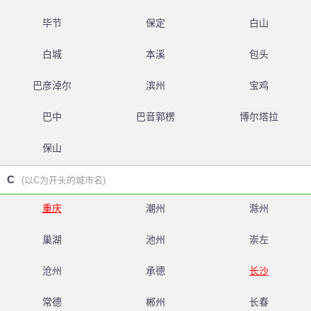
毕节
保定
白山
白城
本溪
包头
巴彦淖尔
滨州
宝鸡
巴中
巴音郭楞
博尔塔拉
保山
C
(以C为开头的城市名)
重庆
潮州
滁州
巢湖
池州
崇左
沧州
承德
长沙
常德
郴州
长春