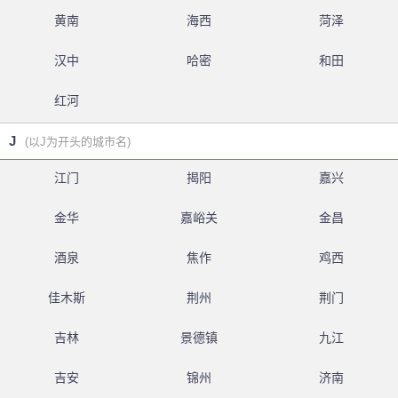
黄南
海西
菏泽
汉中
哈密
和田
红河
J
(以J为开头的城市名)
江门
揭阳
嘉兴
金华
嘉峪关
金昌
酒泉
焦作
鸡西
佳木斯
荆州
荆门
吉林
景德镇
九江
吉安
锦州
济南