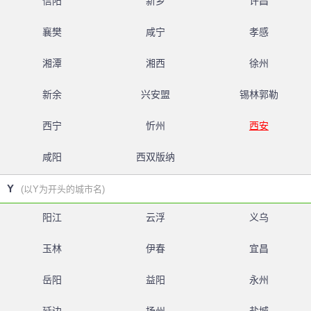
信阳
新乡
许昌
襄樊
咸宁
孝感
湘潭
湘西
徐州
新余
兴安盟
锡林郭勒
西宁
忻州
西安
咸阳
西双版纳
Y
(以Y为开头的城市名)
阳江
云浮
义乌
玉林
伊春
宜昌
岳阳
益阳
永州