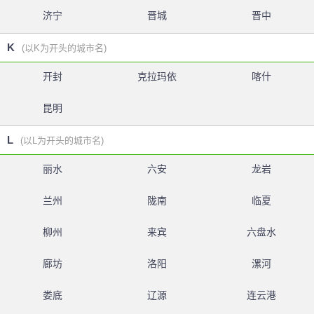
济宁
晋城
晋中
K
(以K为开头的城市名)
开封
克拉玛依
喀什
昆明
L
(以L为开头的城市名)
丽水
六安
龙岩
兰州
陇南
临夏
柳州
来宾
六盘水
廊坊
洛阳
漯河
娄底
辽源
连云港