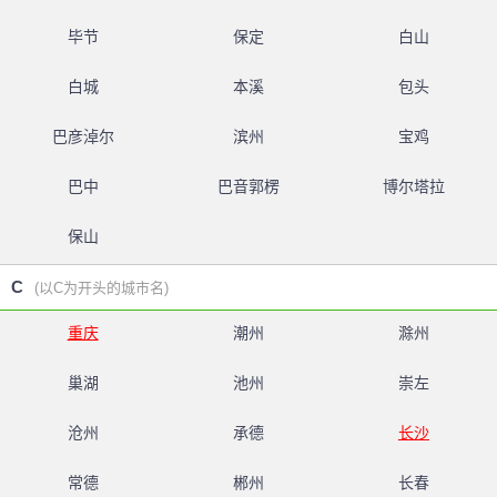
毕节
保定
白山
白城
本溪
包头
巴彦淖尔
滨州
宝鸡
巴中
巴音郭楞
博尔塔拉
保山
C
(以C为开头的城市名)
重庆
潮州
滁州
巢湖
池州
崇左
沧州
承德
长沙
常德
郴州
长春