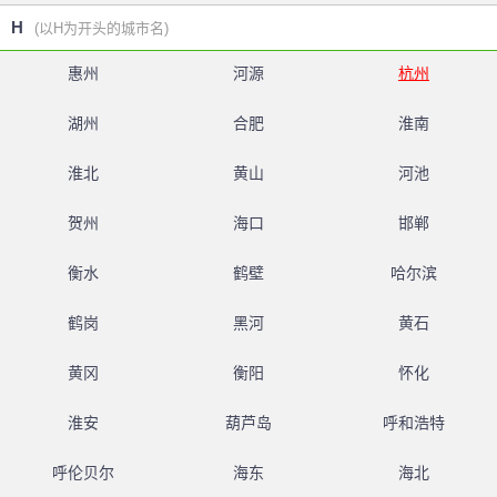
H
(以H为开头的城市名)
惠州
河源
杭州
湖州
合肥
淮南
淮北
黄山
河池
贺州
海口
邯郸
衡水
鹤壁
哈尔滨
鹤岗
黑河
黄石
黄冈
衡阳
怀化
淮安
葫芦岛
呼和浩特
呼伦贝尔
海东
海北