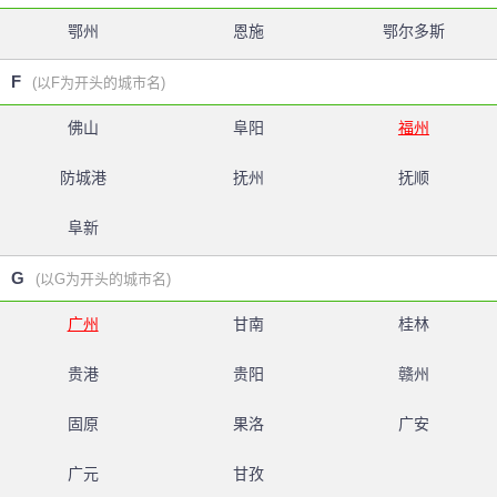
鄂州
恩施
鄂尔多斯
F
(以F为开头的城市名)
佛山
阜阳
福州
防城港
抚州
抚顺
阜新
G
(以G为开头的城市名)
广州
甘南
桂林
贵港
贵阳
赣州
固原
果洛
广安
广元
甘孜