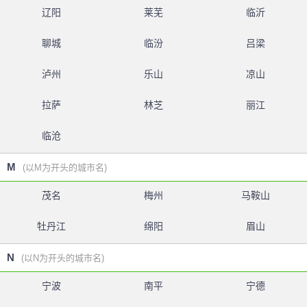
辽阳
莱芜
临沂
聊城
临汾
吕梁
泸州
乐山
凉山
拉萨
林芝
丽江
临沧
M
(以M为开头的城市名)
茂名
梅州
马鞍山
牡丹江
绵阳
眉山
N
(以N为开头的城市名)
宁波
南平
宁德