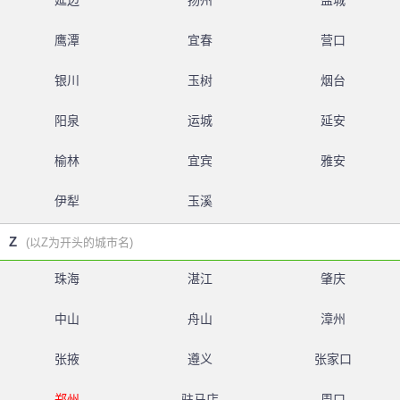
延边
扬州
盐城
鹰潭
宜春
营口
银川
玉树
烟台
阳泉
运城
延安
榆林
宜宾
雅安
伊犁
玉溪
Z
(以Z为开头的城市名)
珠海
湛江
肇庆
中山
舟山
漳州
张掖
遵义
张家口
郑州
驻马店
周口