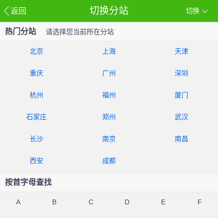
切换分站
返回
切换
热门分站
请选择您当前所在分站
北京
上海
天津
重庆
广州
深圳
杭州
福州
厦门
石家庄
郑州
武汉
长沙
南京
南昌
西安
成都
按首字母查找
A
B
C
D
E
F