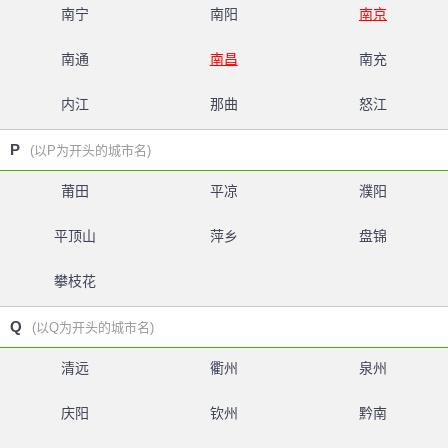
南宁
南阳
南京
南通
南昌
南充
内江
那曲
怒江
P
(以P为开头的城市名)
莆田
平凉
濮阳
平顶山
萍乡
盘锦
攀枝花
Q
(以Q为开头的城市名)
清远
衢州
泉州
庆阳
钦州
黔南