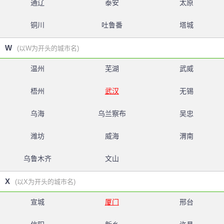
通辽
泰安
太原
铜川
吐鲁番
塔城
W
(以W为开头的城市名)
温州
芜湖
武威
梧州
武汉
无锡
乌海
乌兰察布
吴忠
潍坊
威海
渭南
乌鲁木齐
文山
X
(以X为开头的城市名)
宣城
厦门
邢台