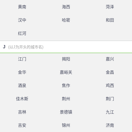
黄南
海西
菏泽
汉中
哈密
和田
红河
J
(以J为开头的城市名)
江门
揭阳
嘉兴
金华
嘉峪关
金昌
酒泉
焦作
鸡西
佳木斯
荆州
荆门
吉林
景德镇
九江
吉安
锦州
济南