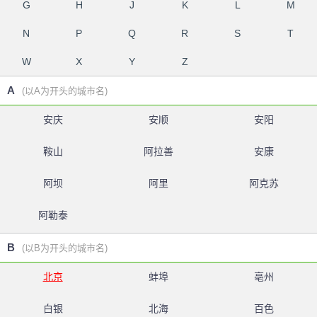
G
H
J
K
L
M
N
P
Q
R
S
T
W
X
Y
Z
A
(以A为开头的城市名)
安庆
安顺
安阳
鞍山
阿拉善
安康
阿坝
阿里
阿克苏
阿勒泰
B
(以B为开头的城市名)
北京
蚌埠
亳州
白银
北海
百色