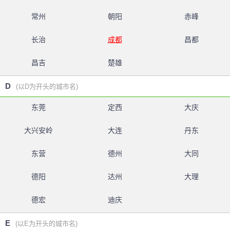
常州
朝阳
赤峰
长治
成都
昌都
昌吉
楚雄
D
(以D为开头的城市名)
东莞
定西
大庆
大兴安岭
大连
丹东
东营
德州
大同
德阳
达州
大理
德宏
迪庆
E
(以E为开头的城市名)