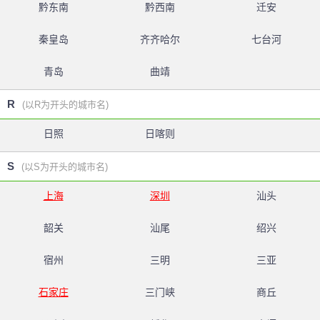
黔东南
黔西南
迁安
秦皇岛
齐齐哈尔
七台河
青岛
曲靖
R
(以R为开头的城市名)
日照
日喀则
S
(以S为开头的城市名)
上海
深圳
汕头
韶关
汕尾
绍兴
宿州
三明
三亚
石家庄
三门峡
商丘