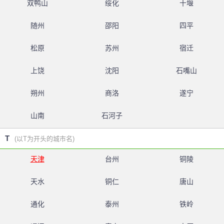
双鸭山
绥化
十堰
随州
邵阳
四平
松原
苏州
宿迁
上饶
沈阳
石嘴山
朔州
商洛
遂宁
山南
石河子
T
(以T为开头的城市名)
天津
台州
铜陵
天水
铜仁
唐山
通化
泰州
铁岭