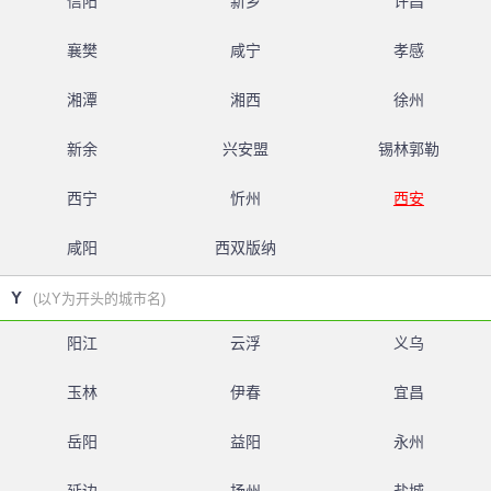
信阳
新乡
许昌
襄樊
咸宁
孝感
湘潭
湘西
徐州
新余
兴安盟
锡林郭勒
西宁
忻州
西安
咸阳
西双版纳
Y
(以Y为开头的城市名)
阳江
云浮
义乌
玉林
伊春
宜昌
岳阳
益阳
永州