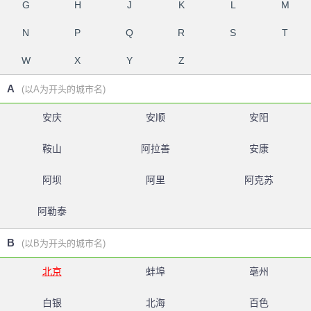
G
H
J
K
L
M
N
P
Q
R
S
T
W
X
Y
Z
A
(以A为开头的城市名)
安庆
安顺
安阳
鞍山
阿拉善
安康
阿坝
阿里
阿克苏
阿勒泰
B
(以B为开头的城市名)
北京
蚌埠
亳州
白银
北海
百色