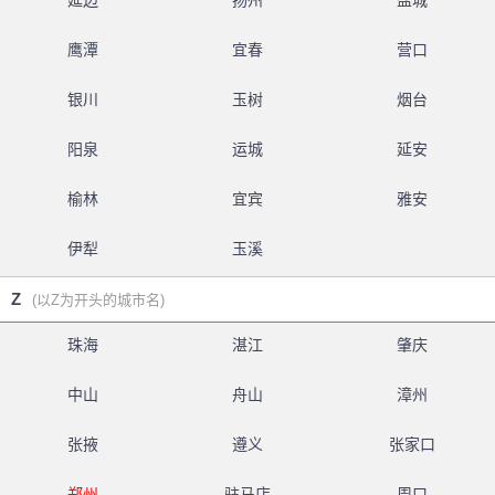
延边
扬州
盐城
鹰潭
宜春
营口
银川
玉树
烟台
阳泉
运城
延安
榆林
宜宾
雅安
伊犁
玉溪
Z
(以Z为开头的城市名)
珠海
湛江
肇庆
中山
舟山
漳州
张掖
遵义
张家口
郑州
驻马店
周口