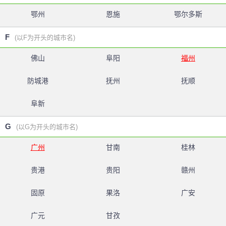
鄂州
恩施
鄂尔多斯
F
(以F为开头的城市名)
佛山
阜阳
福州
防城港
抚州
抚顺
阜新
G
(以G为开头的城市名)
广州
甘南
桂林
贵港
贵阳
赣州
固原
果洛
广安
广元
甘孜