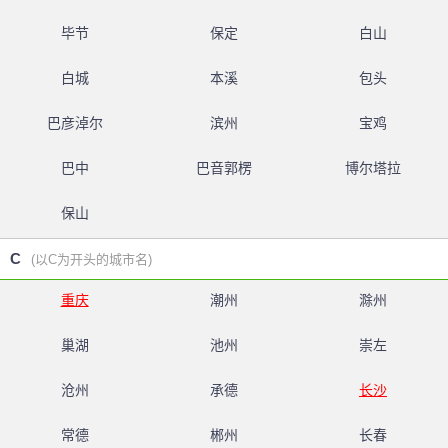
毕节
保定
白山
白城
本溪
包头
巴彦淖尔
滨州
宝鸡
巴中
巴音郭楞
博尔塔拉
保山
C
(以C为开头的城市名)
重庆
潮州
滁州
巢湖
池州
崇左
沧州
承德
长沙
常德
郴州
长春