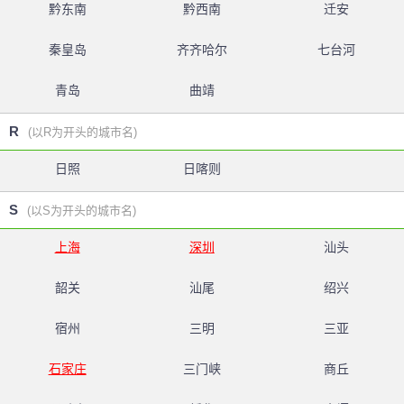
黔东南
黔西南
迁安
秦皇岛
齐齐哈尔
七台河
青岛
曲靖
R
(以R为开头的城市名)
日照
日喀则
S
(以S为开头的城市名)
上海
深圳
汕头
韶关
汕尾
绍兴
宿州
三明
三亚
石家庄
三门峡
商丘