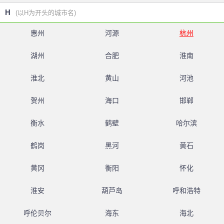
H
(以H为开头的城市名)
惠州
河源
杭州
湖州
合肥
淮南
淮北
黄山
河池
贺州
海口
邯郸
衡水
鹤壁
哈尔滨
鹤岗
黑河
黄石
黄冈
衡阳
怀化
淮安
葫芦岛
呼和浩特
呼伦贝尔
海东
海北