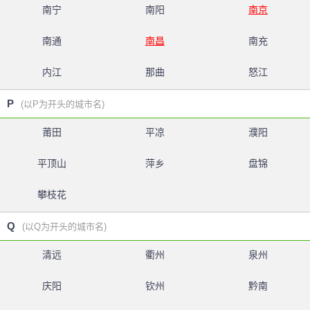
南宁
南阳
南京
南通
南昌
南充
内江
那曲
怒江
P
(以P为开头的城市名)
莆田
平凉
濮阳
平顶山
萍乡
盘锦
攀枝花
Q
(以Q为开头的城市名)
清远
衢州
泉州
庆阳
钦州
黔南