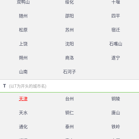
双鸭山
绥化
十堰
随州
邵阳
四平
松原
苏州
宿迁
上饶
沈阳
石嘴山
朔州
商洛
遂宁
山南
石河子
T
(以T为开头的城市名)
天津
台州
铜陵
天水
铜仁
唐山
通化
泰州
铁岭