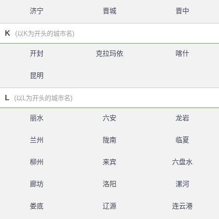
济宁
晋城
晋中
K
(以K为开头的城市名)
开封
克拉玛依
喀什
昆明
L
(以L为开头的城市名)
丽水
六安
龙岩
兰州
陇南
临夏
柳州
来宾
六盘水
廊坊
洛阳
漯河
娄底
辽源
连云港