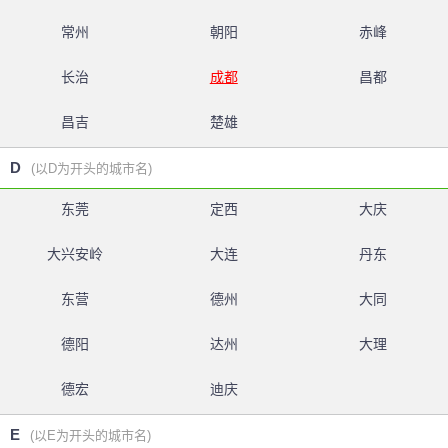
常州
朝阳
赤峰
长治
成都
昌都
昌吉
楚雄
D
(以D为开头的城市名)
东莞
定西
大庆
大兴安岭
大连
丹东
东营
德州
大同
德阳
达州
大理
德宏
迪庆
E
(以E为开头的城市名)