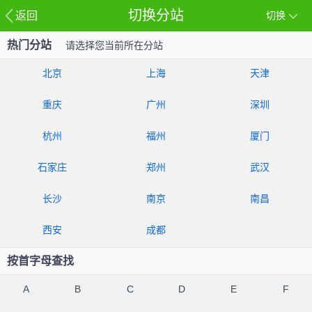
切换分站
返回
切换
热门分站
请选择您当前所在分站
北京
上海
天津
重庆
广州
深圳
杭州
福州
厦门
石家庄
郑州
武汉
长沙
南京
南昌
西安
成都
按首字母查找
A
B
C
D
E
F