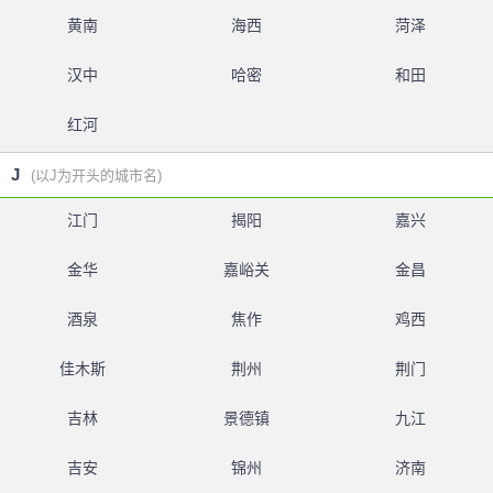
黄南
海西
菏泽
汉中
哈密
和田
红河
J
(以J为开头的城市名)
江门
揭阳
嘉兴
金华
嘉峪关
金昌
酒泉
焦作
鸡西
佳木斯
荆州
荆门
吉林
景德镇
九江
吉安
锦州
济南