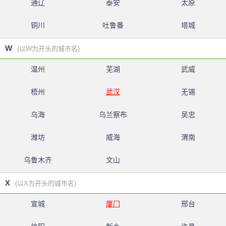
通辽
泰安
太原
铜川
吐鲁番
塔城
W
(以W为开头的城市名)
温州
芜湖
武威
梧州
武汉
无锡
乌海
乌兰察布
吴忠
潍坊
威海
渭南
乌鲁木齐
文山
X
(以X为开头的城市名)
宣城
厦门
邢台