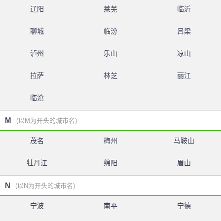
辽阳
莱芜
临沂
聊城
临汾
吕梁
泸州
乐山
凉山
拉萨
林芝
丽江
临沧
M
(以M为开头的城市名)
茂名
梅州
马鞍山
牡丹江
绵阳
眉山
N
(以N为开头的城市名)
宁波
南平
宁德