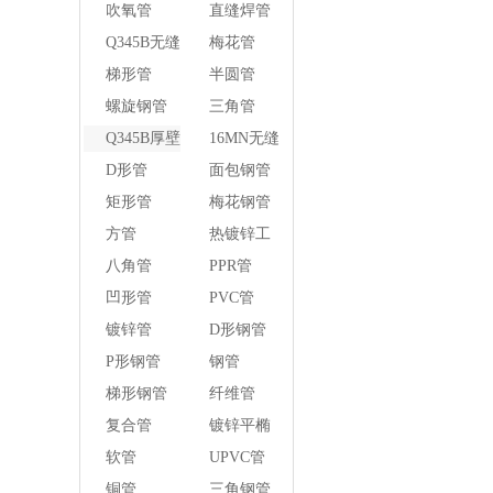
管
吹氧管
直缝焊管
Q345B无缝
梅花管
钢管
梯形管
半圆管
螺旋钢管
三角管
Q345B厚壁
16MN无缝
方管
钢管
D形管
面包钢管
矩形管
梅花钢管
方管
热镀锌工
字钢异径
八角管
PPR管
管
凹形管
PVC管
镀锌管
D形钢管
P形钢管
钢管
梯形钢管
纤维管
复合管
镀锌平椭
圆管
软管
UPVC管
铜管
三角钢管