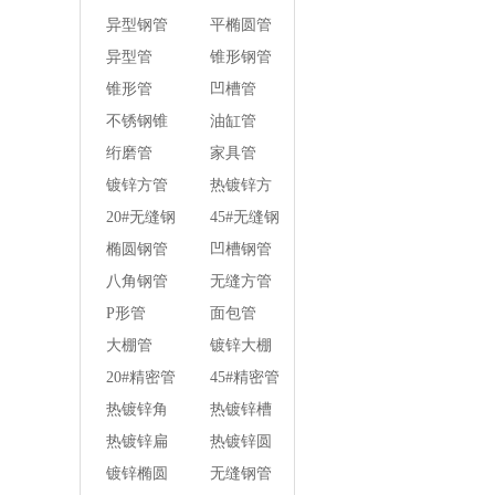
壁焊管
异型钢管
平椭圆管
异型管
锥形钢管
锥形管
凹槽管
不锈钢锥
油缸管
形钢管
绗磨管
家具管
镀锌方管
热镀锌方
管
20#无缝钢
45#无缝钢
管
管
椭圆钢管
凹槽钢管
八角钢管
无缝方管
P形管
面包管
大棚管
镀锌大棚
管
20#精密管
45#精密管
热镀锌角
热镀锌槽
钢
钢
热镀锌扁
热镀锌圆
钢
钢
镀锌椭圆
无缝钢管