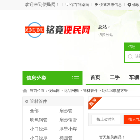
欢迎来到便民网！
保存到桌面
快速发布信息
修改
总站
切换分站
信息
首页
二手
车辆
信息分类
当前位置：
便民网
>
商品网购
>
管材管件
>
Q345B厚壁方管
管材管件
全部
扇形管
按上架时间
按人气
吹氧钢管
扇形钢管
小口径焊
厚壁小焊
管
管
暂无相关商品！
小口径厚
椭圆管