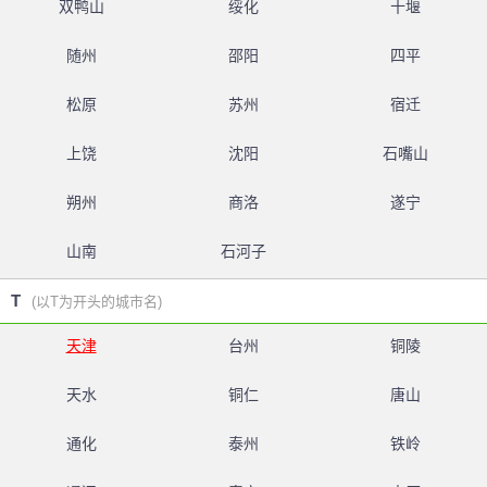
双鸭山
绥化
十堰
随州
邵阳
四平
松原
苏州
宿迁
上饶
沈阳
石嘴山
朔州
商洛
遂宁
山南
石河子
T
(以T为开头的城市名)
天津
台州
铜陵
天水
铜仁
唐山
通化
泰州
铁岭