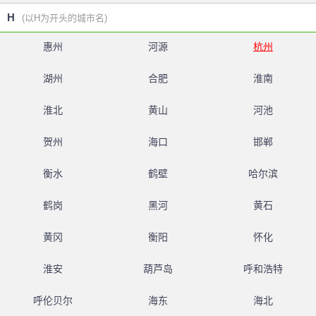
H
(以H为开头的城市名)
惠州
河源
杭州
湖州
合肥
淮南
淮北
黄山
河池
贺州
海口
邯郸
衡水
鹤壁
哈尔滨
鹤岗
黑河
黄石
黄冈
衡阳
怀化
淮安
葫芦岛
呼和浩特
呼伦贝尔
海东
海北