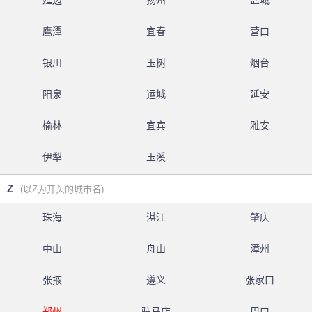
延边
扬州
盐城
鹰潭
宜春
营口
银川
玉树
烟台
阳泉
运城
延安
榆林
宜宾
雅安
伊犁
玉溪
Z
(以Z为开头的城市名)
珠海
湛江
肇庆
中山
舟山
漳州
张掖
遵义
张家口
郑州
驻马店
周口