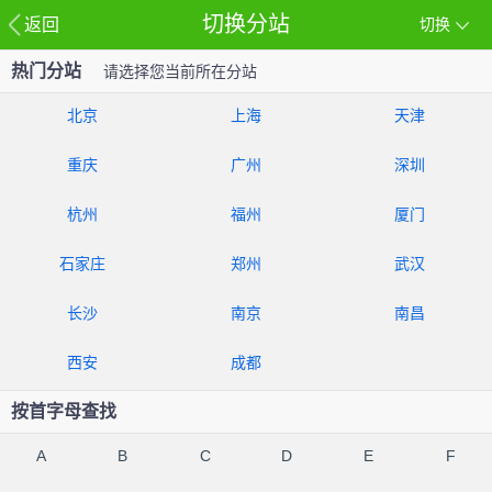
切换分站
返回
切换
热门分站
请选择您当前所在分站
北京
上海
天津
重庆
广州
深圳
杭州
福州
厦门
石家庄
郑州
武汉
长沙
南京
南昌
西安
成都
按首字母查找
A
B
C
D
E
F