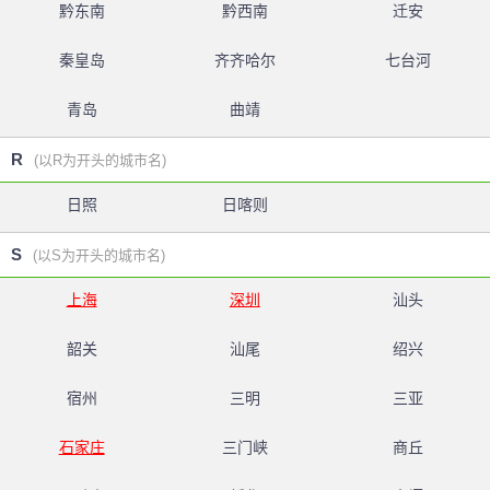
黔东南
黔西南
迁安
秦皇岛
齐齐哈尔
七台河
青岛
曲靖
R
(以R为开头的城市名)
日照
日喀则
S
(以S为开头的城市名)
上海
深圳
汕头
韶关
汕尾
绍兴
宿州
三明
三亚
石家庄
三门峡
商丘