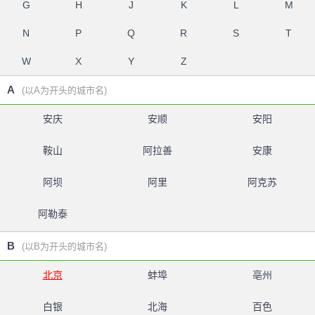
G
H
J
K
L
M
N
P
Q
R
S
T
W
X
Y
Z
A
(以A为开头的城市名)
安庆
安顺
安阳
鞍山
阿拉善
安康
阿坝
阿里
阿克苏
阿勒泰
B
(以B为开头的城市名)
北京
蚌埠
亳州
白银
北海
百色