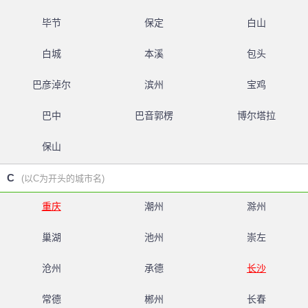
毕节
保定
白山
白城
本溪
包头
巴彦淖尔
滨州
宝鸡
巴中
巴音郭楞
博尔塔拉
保山
C
(以C为开头的城市名)
重庆
潮州
滁州
巢湖
池州
崇左
沧州
承德
长沙
常德
郴州
长春