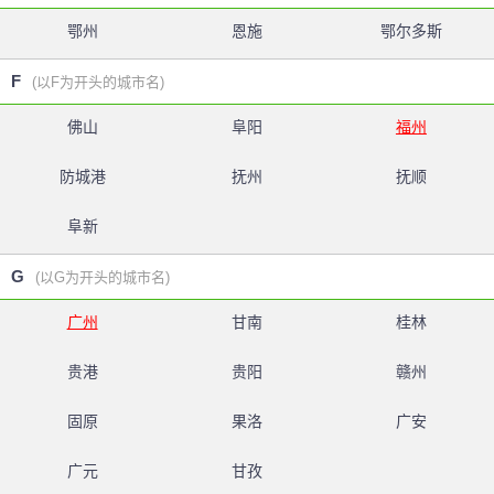
鄂州
恩施
鄂尔多斯
F
(以F为开头的城市名)
佛山
阜阳
福州
防城港
抚州
抚顺
阜新
G
(以G为开头的城市名)
广州
甘南
桂林
贵港
贵阳
赣州
固原
果洛
广安
广元
甘孜