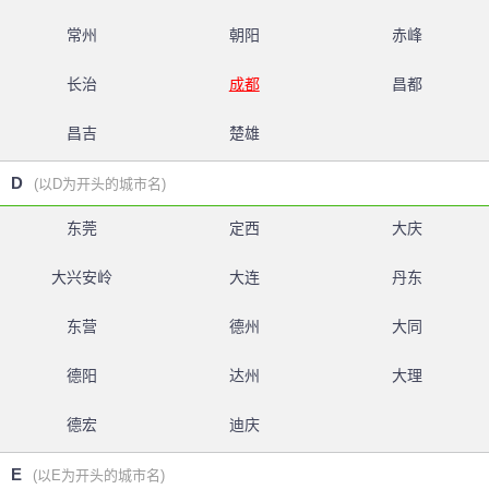
常州
朝阳
赤峰
长治
成都
昌都
昌吉
楚雄
D
(以D为开头的城市名)
东莞
定西
大庆
大兴安岭
大连
丹东
东营
德州
大同
德阳
达州
大理
德宏
迪庆
E
(以E为开头的城市名)