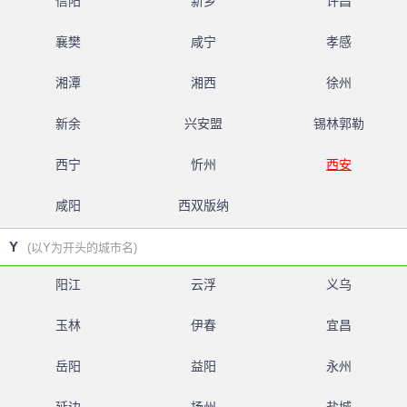
信阳
新乡
许昌
襄樊
咸宁
孝感
湘潭
湘西
徐州
新余
兴安盟
锡林郭勒
西宁
忻州
西安
咸阳
西双版纳
Y
(以Y为开头的城市名)
阳江
云浮
义乌
玉林
伊春
宜昌
岳阳
益阳
永州