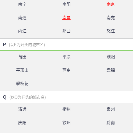
南宁
南阳
南京
南通
南昌
南充
内江
那曲
怒江
P
(以P为开头的城市名)
莆田
平凉
濮阳
平顶山
萍乡
盘锦
攀枝花
Q
(以Q为开头的城市名)
清远
衢州
泉州
庆阳
钦州
黔南