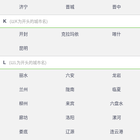
济宁
晋城
晋中
K
(以K为开头的城市名)
开封
克拉玛依
喀什
昆明
L
(以L为开头的城市名)
丽水
六安
龙岩
兰州
陇南
临夏
柳州
来宾
六盘水
廊坊
洛阳
漯河
娄底
辽源
连云港