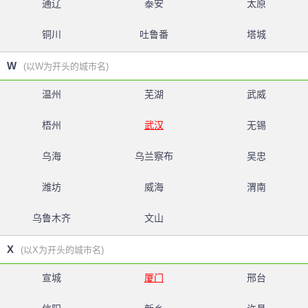
通辽
泰安
太原
铜川
吐鲁番
塔城
W
(以W为开头的城市名)
温州
芜湖
武威
梧州
武汉
无锡
乌海
乌兰察布
吴忠
潍坊
威海
渭南
乌鲁木齐
文山
X
(以X为开头的城市名)
宣城
厦门
邢台