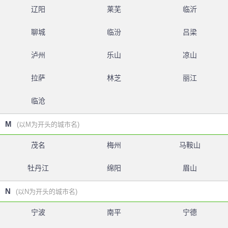
辽阳
莱芜
临沂
聊城
临汾
吕梁
泸州
乐山
凉山
拉萨
林芝
丽江
临沧
M
(以M为开头的城市名)
茂名
梅州
马鞍山
牡丹江
绵阳
眉山
N
(以N为开头的城市名)
宁波
南平
宁德