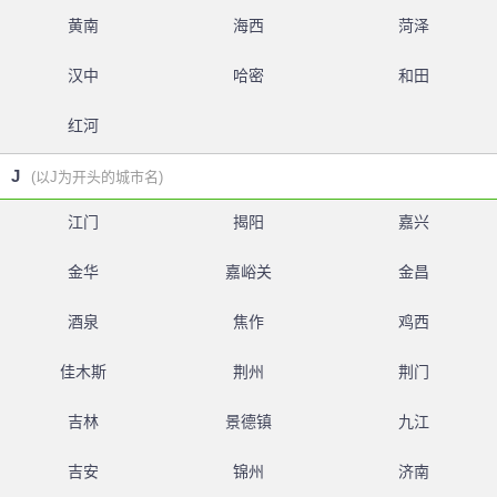
黄南
海西
菏泽
汉中
哈密
和田
红河
J
(以J为开头的城市名)
江门
揭阳
嘉兴
金华
嘉峪关
金昌
酒泉
焦作
鸡西
佳木斯
荆州
荆门
吉林
景德镇
九江
吉安
锦州
济南