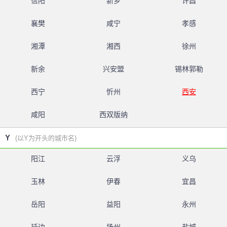
信阳
新乡
许昌
襄樊
咸宁
孝感
湘潭
湘西
徐州
新余
兴安盟
锡林郭勒
西宁
忻州
西安
咸阳
西双版纳
Y
(以Y为开头的城市名)
阳江
云浮
义乌
玉林
伊春
宜昌
岳阳
益阳
永州