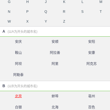
G
H
J
K
L
M
N
P
Q
R
S
T
W
X
Y
Z
A
(以A为开头的城市名)
安庆
安顺
安阳
鞍山
阿拉善
安康
阿坝
阿里
阿克苏
阿勒泰
B
(以B为开头的城市名)
北京
蚌埠
亳州
白银
北海
百色