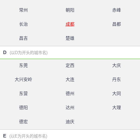
常州
朝阳
赤峰
长治
成都
昌都
昌吉
楚雄
D
(以D为开头的城市名)
东莞
定西
大庆
大兴安岭
大连
丹东
东营
德州
大同
德阳
达州
大理
德宏
迪庆
E
(以E为开头的城市名)