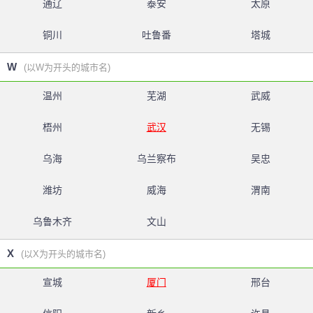
通辽
泰安
太原
铜川
吐鲁番
塔城
W
(以W为开头的城市名)
温州
芜湖
武威
梧州
武汉
无锡
乌海
乌兰察布
吴忠
潍坊
威海
渭南
乌鲁木齐
文山
X
(以X为开头的城市名)
宣城
厦门
邢台