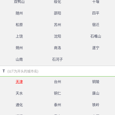
双鸭山
绥化
十堰
随州
邵阳
四平
松原
苏州
宿迁
上饶
沈阳
石嘴山
朔州
商洛
遂宁
山南
石河子
T
(以T为开头的城市名)
天津
台州
铜陵
天水
铜仁
唐山
通化
泰州
铁岭