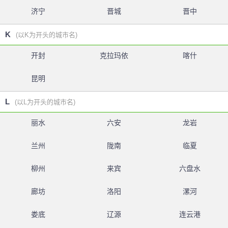
济宁
晋城
晋中
K
(以K为开头的城市名)
开封
克拉玛依
喀什
昆明
L
(以L为开头的城市名)
丽水
六安
龙岩
兰州
陇南
临夏
柳州
来宾
六盘水
廊坊
洛阳
漯河
娄底
辽源
连云港