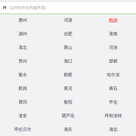
H
(以H为开头的城市名)
惠州
河源
杭州
湖州
合肥
淮南
淮北
黄山
河池
贺州
海口
邯郸
衡水
鹤壁
哈尔滨
鹤岗
黑河
黄石
黄冈
衡阳
怀化
淮安
葫芦岛
呼和浩特
呼伦贝尔
海东
海北