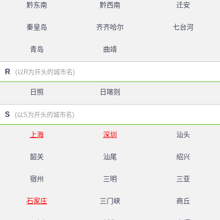
黔东南
黔西南
迁安
秦皇岛
齐齐哈尔
七台河
青岛
曲靖
R
(以R为开头的城市名)
日照
日喀则
S
(以S为开头的城市名)
上海
深圳
汕头
韶关
汕尾
绍兴
宿州
三明
三亚
石家庄
三门峡
商丘