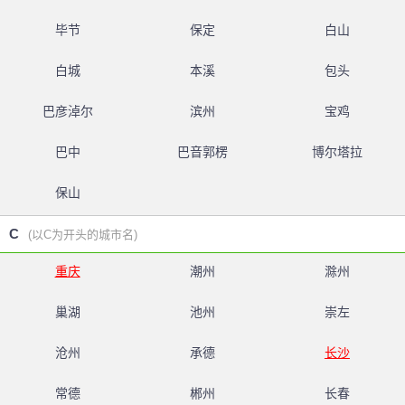
毕节
保定
白山
白城
本溪
包头
巴彦淖尔
滨州
宝鸡
巴中
巴音郭楞
博尔塔拉
保山
C
(以C为开头的城市名)
重庆
潮州
滁州
巢湖
池州
崇左
沧州
承德
长沙
常德
郴州
长春