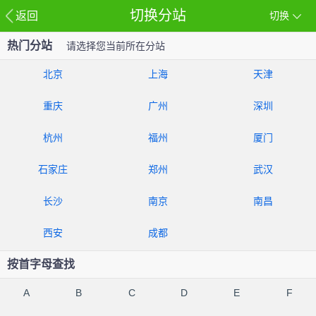
切换分站
返回
切换
热门分站
请选择您当前所在分站
北京
上海
天津
重庆
广州
深圳
杭州
福州
厦门
石家庄
郑州
武汉
长沙
南京
南昌
西安
成都
按首字母查找
A
B
C
D
E
F