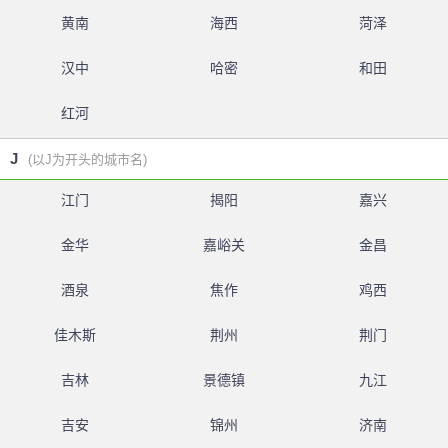
黄南
海西
菏泽
汉中
哈密
和田
红河
J
(以J为开头的城市名)
江门
揭阳
嘉兴
金华
嘉峪关
金昌
酒泉
焦作
鸡西
佳木斯
荆州
荆门
吉林
景德镇
九江
吉安
锦州
济南