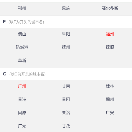
鄂州
恩施
鄂尔多斯
F
(以F为开头的城市名)
佛山
阜阳
福州
防城港
抚州
抚顺
阜新
G
(以G为开头的城市名)
广州
甘南
桂林
贵港
贵阳
赣州
固原
果洛
广安
广元
甘孜