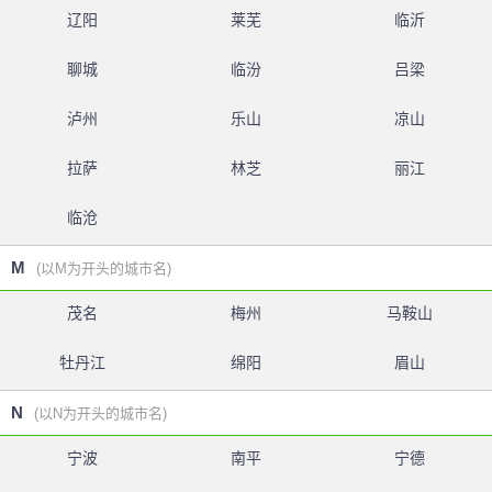
辽阳
莱芜
临沂
聊城
临汾
吕梁
泸州
乐山
凉山
拉萨
林芝
丽江
临沧
M
(以M为开头的城市名)
茂名
梅州
马鞍山
牡丹江
绵阳
眉山
N
(以N为开头的城市名)
宁波
南平
宁德