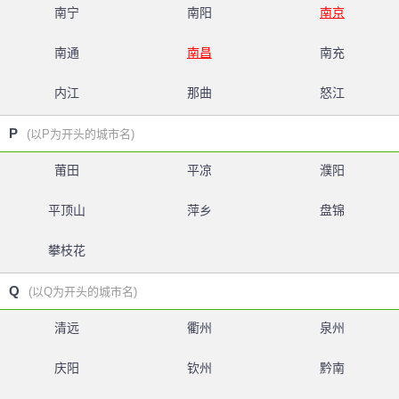
南宁
南阳
南京
南通
南昌
南充
内江
那曲
怒江
P
(以P为开头的城市名)
莆田
平凉
濮阳
平顶山
萍乡
盘锦
攀枝花
Q
(以Q为开头的城市名)
清远
衢州
泉州
庆阳
钦州
黔南