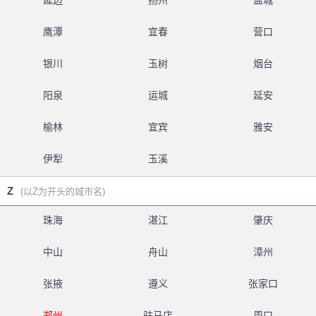
延边
扬州
盐城
鹰潭
宜春
营口
银川
玉树
烟台
阳泉
运城
延安
榆林
宜宾
雅安
伊犁
玉溪
Z
(以Z为开头的城市名)
珠海
湛江
肇庆
中山
舟山
漳州
张掖
遵义
张家口
郑州
驻马店
周口