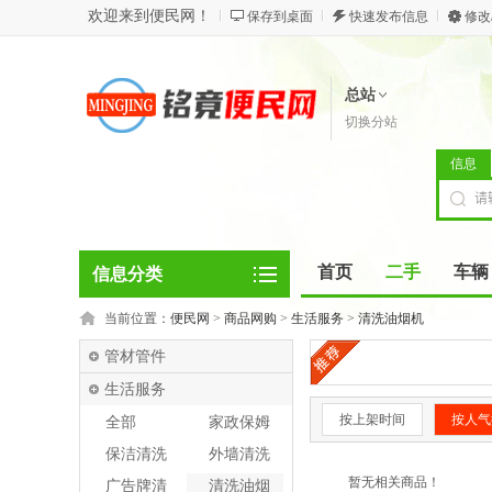
欢迎来到便民网！
保存到桌面
快速发布信息
修改
总站
切换分站
信息
首页
二手
车辆
信息分类
当前位置：
便民网
>
商品网购
>
生活服务
>
清洗油烟机
管材管件
生活服务
按上架时间
按人气
全部
家政保姆
保洁清洗
外墙清洗
暂无相关商品！
广告牌清
清洗油烟