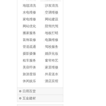
洗
机
地毯清洗
沙发清洗
水电维修
空调维修
家电维修
网站建设
网站优化
陪驾代驾
搬家服务
地板打蜡
装饰装修
电脑维修
管道疏通
驾校服务
摄影摄像
婚庆化妆
租车服务
窗帘布艺
美容纤体
家居维修
旅游度假
外卖送水
休闲娱乐
酒店宾馆
日用百货
五金建材