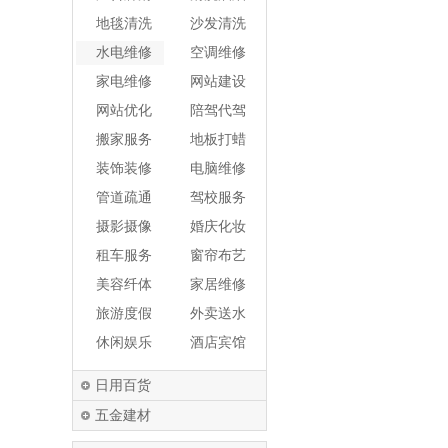
洗
机
地毯清洗
沙发清洗
水电维修
空调维修
家电维修
网站建设
网站优化
陪驾代驾
搬家服务
地板打蜡
装饰装修
电脑维修
管道疏通
驾校服务
摄影摄像
婚庆化妆
租车服务
窗帘布艺
美容纤体
家居维修
旅游度假
外卖送水
休闲娱乐
酒店宾馆
日用百货
五金建材