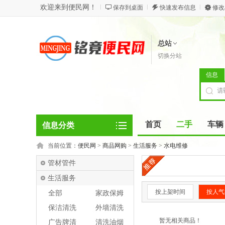
欢迎来到便民网！
保存到桌面
快速发布信息
修改
总站
切换分站
信息
首页
二手
车辆
信息分类
当前位置：
便民网
>
商品网购
>
生活服务
>
水电维修
管材管件
生活服务
按上架时间
按人气
全部
家政保姆
保洁清洗
外墙清洗
暂无相关商品！
广告牌清
清洗油烟