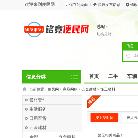
欢迎来到便民网！
保存到桌面
快速发布信息
修改
总站
切换分站
信息
首页
二手
车辆
信息分类
当前位置：
便民网
>
商品网购
>
五金建材
>
施工材料
管材管件
生活服务
按上架时间
按人气
日用百货
五金建材
暂无相关商品！
全部
五金电料