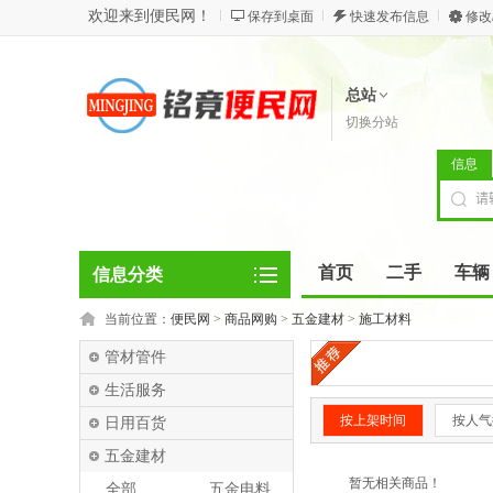
欢迎来到便民网！
保存到桌面
快速发布信息
修改
总站
切换分站
信息
首页
二手
车辆
信息分类
当前位置：
便民网
>
商品网购
>
五金建材
>
施工材料
管材管件
生活服务
按上架时间
按人气
日用百货
五金建材
暂无相关商品！
全部
五金电料