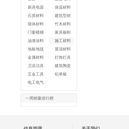
厨具电器
保温材料
石质材料
建筑型材
墙体材料
竹木材料
门窗楼梯
家具橱柜
油漆涂料
施工材料
地板地毯
屋顶材料
金属材料
灯饰灯具
卫浴洁具
建筑陶瓷
五金工具
铝单板
电工电气
一周销量排行榜
信息管理
关于我们